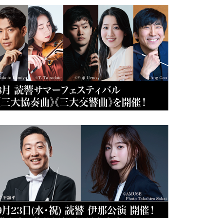
8月 読響サマーフェスティバル
《三大協奏曲》《三大交響曲》を開催！
9月23日(水・祝) 読響 伊那公演 開催！