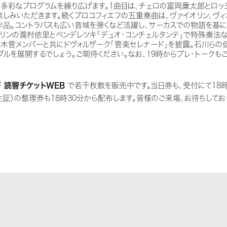
と多彩なプログラムを繰り広げます。1曲目は、チェロの富岡廉太郎とロッ
みいただきます。続くプロコフィエフの五重奏曲は、ヴァイオリン、ヴィ
作品。コントラバスも広い音域を弾くなど活躍し、サーカスでの物語を基
リンの瀧村依里とペンデレツキ「デュオ・コンチェルタンテ」で特殊奏法
、木管メンバーと共にドヴォルザーク「管楽セレナード」を披露。石川らの
ルを展開するでしょう。ご期待ください。なお、19時からプレ・トークも
び
読響チケットWEB
で若干枚数を販売中です。当日券も、受付にて18時
生証）の整理券も18時30分から配布します。皆様のご来場、お待ちしてお