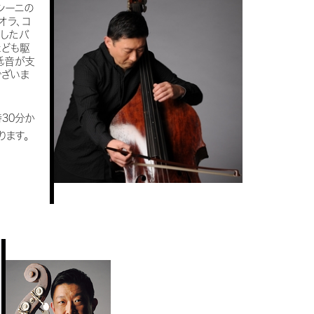
シーニの
オラ、コ
にしたバ
なども駆
低音が支
ございま
30分か
ります。