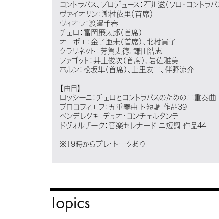
コントラバス、プロデュース：石川滋（ソロ・コントラバ
ヴァイオリン：瀧村依里（首席）
ヴィオラ：渡邉千春
チェロ：富岡廉太郎（首席）
オーボエ：金子亜未（首席）、北村貴子
クラリネット：芳賀史徳、鎌田浩志
ファゴット：井上俊次（首席）、岩佐雅美
ホルン：松坂隼（首席）、上里友二、伴野涼介
【曲目】
ロッシーニ：チェロとコントラバスのための二重奏曲
プロコフィエフ：五重奏曲 ト短調 作品39
ペンデレツキ：デュオ・コンチェルタンテ
ドヴォルザーク：管楽セレナード ニ短調 作品44
※19時からプレ・トークあり
Topics