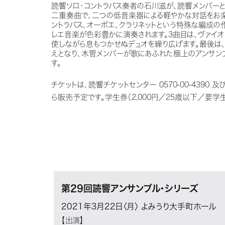
読響ソロ・コントラバス奏者の石川滋が、読響メンバー
二重奏曲で、二つの低音楽器による軽やかな対話をお楽し
ントラバス、オーボエ、クラリネットという特殊な編成の
レエ音楽が色彩豊かに演奏されます。3曲目は、ヴァイオ
使しながら息もつかせぬデュオを繰り広げます。最後は
えとなり、木管メンバーが歌にあふれた極上のアンサンブ
す。
チケットは、読響チケットセンター 0570-00-4390 及
ら販売予定です。学生券（2,000円／25歳以下／要学
第29回読響アンサンブル・シリーズ
2021年3月22日〈月〉
よみうり大手町ホール
【出演】