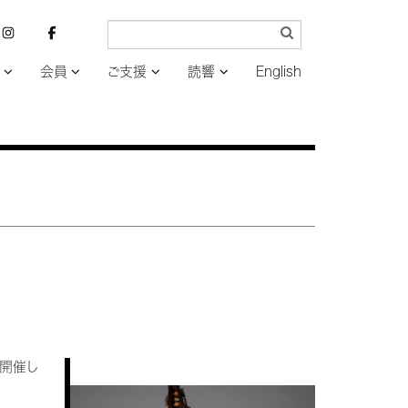
会員
ご支援
読響
English
を開催し