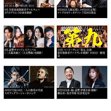
9月 首席客演指揮者ヴァルチュハ
9月30日《大阪定期》、10月2日《定期》
3プログラム・5公演を指揮
ツァグロゼク×カプソン 7月20日発売
8月 読響サマーフェスティバル
12月 ベートーヴェン「第九」公演
《三大協奏曲》《三大交響曲》を開催！
常任指揮者ヴァイグレが指揮！ 8月2日一般発
売
10月17日＆18日 二人の俊英が共演
9月23日(水・祝) 読響 伊那公演 開催！
スガナンダラージャ×ガジェヴ
横山奏×荒井里桜 好評発売中