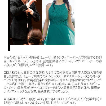
明日4月21日（水）14時からミューザ川崎シンフォニーホールで開催する《第1
回川崎マチネーシリーズ》では、読響指揮者／クリエイティヴ・パートナーの鈴
木優人が、「新世界」などを披露します。
コロナ禍でも大車輪の活躍を続け、3月に芸術選奨文部科学大臣新人賞を受
賞した鈴木が、ミューザ川崎での新シリーズ《川崎マチネーシリーズ》のオープ
ニングを飾ります。古典派音楽に定評のある鈴木が、独自の解釈でドヴォルザ
ークの名曲を振り、鮮烈に響きを作ります。前半には、日本を代表するピアニ
ストの小山実稚恵が、チャイコフスキーのピアノ協奏曲第1番を弾き、繊細か
つドラマティックな演奏で、聴衆を魅了するでしょう。
当日券は、13時から販売します。学生券（2,000円／25歳以下／要学生証）も
13時から配布します。皆様のご来場、お待ちしております。