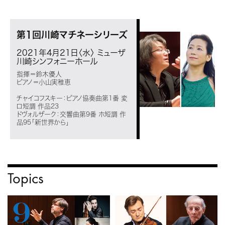
第1回川崎マチネーシリーズ
2021年4月21日〈水〉
ミューザ
川崎シンフォニーホール
指揮＝鈴木優人
ピアノ＝小山実稚恵
チャイコフスキー：ピアノ協奏曲第1番 変
ロ短調 作品23
ドヴォルザーク：交響曲第9番 ホ短調 作
品95「新世界から」
Topics