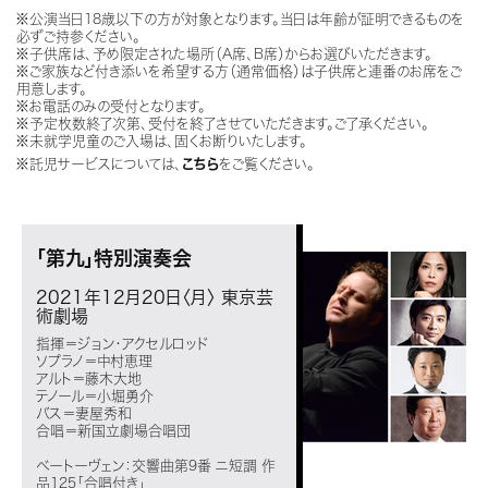
※公演当日18歳以下の方が対象となります。当日は年齢が証明できるものを
必ずご持参ください。
※子供席は、予め限定された場所（A席、B席）からお選びいただきます。
※ご家族など付き添いを希望する方（通常価格）は子供席と連番のお席をご
用意します。
※お電話のみの受付となります。
※予定枚数終了次第、受付を終了させていただきます。ご了承ください。
※未就学児童のご入場は、固くお断りいたします。
※託児サービスについては、
こちら
をご覧ください。
「第九」特別演奏会
2021年12月20日〈月〉
東京芸
術劇場
指揮＝ジョン・アクセルロッド
ソプラノ＝中村恵理
アルト＝藤木大地
テノール＝小堀勇介
バス＝妻屋秀和
合唱＝新国立劇場合唱団
ベートーヴェン：交響曲第9番 ニ短調 作
品125「合唱付き」