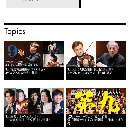
Topics
9月 首席客演指揮者ヴァルチュハ
9月30日《大阪定期》、10月2日《定期》
3プログラム・5公演を指揮
ツァグロゼク×カプソン 7月20日発売
8月 読響サマーフェスティバル
12月 ベートーヴェン「第九」公演
《三大協奏曲》《三大交響曲》を開催！
常任指揮者ヴァイグレが指揮！ 8月2日一般発
売