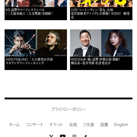
8月 読響サマーフェスティバル
12月 ベートーヴェン「第九」公演
《三大協奏曲》《三大交響曲》を開催！
常任指揮者ヴァイグレが指揮！ 8月2日一般発
売
10月17日＆18日 二人の俊英が共演
9月23日(水・祝) 読響 伊那公演 開催！
スガナンダラージャ×ガジェヴ
横山奏×荒井里桜 好評発売中
プライバシーポリシー
ホーム
コンサート
チケット
会員
ご支援
読響
English