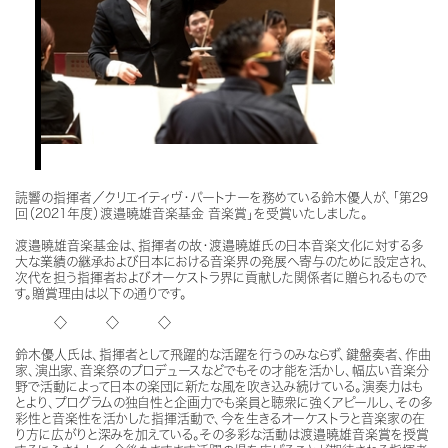
読響の指揮者／クリエイティヴ・パートナーを務めている鈴木優人が、
「第29
回（2021年度）渡邉曉雄音楽基金 音楽賞」を受賞いたしました。
渡邉曉雄音楽基金は、指揮者の故・渡邉曉雄氏の日本音楽文化に対する多
大な業績の継承および日本における音楽界の発展へ寄与のために設定され、
次代を担う指揮者およびオーケストラ界に貢献した関係者に贈られるもので
す。
贈賞理由は以下の通りです。
◇ ◇ ◇
鈴木優人氏は、指揮者として飛躍的な活躍を行うのみならず、鍵盤奏者、作曲
家、演出家、音楽祭のプロデュースなどでもその才能を活かし、幅広い音楽分
野で活動によって日本の楽団に新たな風を吹き込み続けている。演奏力はも
とより、プログラムの独自性と企画力でも楽員と聴衆に強くアピールし、その多
彩性と音楽性を活かした指揮活動で、今を生きるオーケストラと音楽家の在
り方に広がりと深みを加えている。その多彩な活動は渡邉曉雄音楽賞を授賞