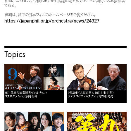
するにふさわしく、今後もますます活躍の場を広げることが期待される指揮者
である。
詳細は、以下の日本フィルのホームページをご覧ください。
https://japanphil.or.jp/orchestra/news/24927
Topics
9月 首席客演指揮者ヴァルチュハ
9月30日《大阪定期》、10月2日《定期》
3プログラム・5公演を指揮
ツァグロゼク×カプソン 7月20日発売