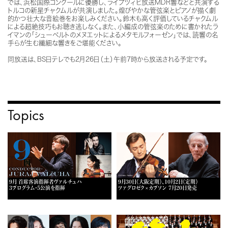
では、浜松国際コンクールに優勝し、ライプツィヒ放送MDR響などと共演する
トルコの新星チャクムルが共演しました。煌びやかな管弦楽とピアノが描く劇
的かつ壮大な音絵巻をお楽しみください。鈴木も高く評価しているチャクムル
による超絶技巧もお聴き逃しなく。また、小編成の管弦楽のために書かれたラ
イマンの「シューベルトのメヌエットによるメタモルフォーゼン」では、読響の名
手らが生む繊細な響きをご堪能ください。
同放送は、BS日テレでも2月26日（土）午前7時から放送される予定です。
Topics
9月 首席客演指揮者ヴァルチュハ
9月30日《大阪定期》、10月2日《定期》
3プログラム・5公演を指揮
ツァグロゼク×カプソン 7月20日発売