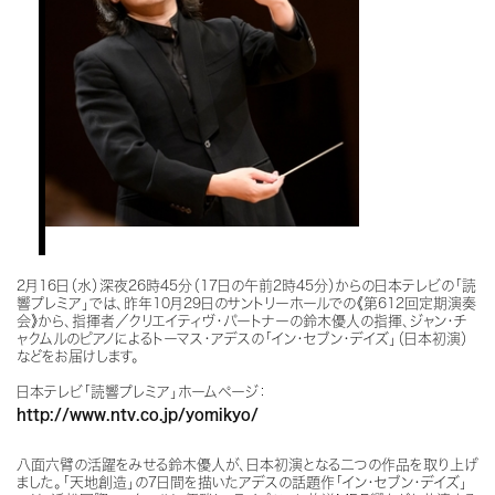
2月16日（水）深夜26時45分（17日の午前2時45分）からの日本テレビの「読
響プレミア」では、昨年10月29日のサントリーホールでの《第612回定期演奏
会》から、指揮者／クリエイティヴ・パートナーの鈴木優人の指揮、ジャン・チ
ャクムルのピアノによるトーマス・アデスの「イン・セブン・デイズ」（日本初演）
などをお届けします。
日本テレビ「読響プレミア」ホームページ：
http://www.ntv.co.jp/yomikyo/
八面六臂の活躍をみせる鈴木優人が、日本初演となる二つの作品を取り上げ
ました。「天地創造」の7日間を描いたアデスの話題作「イン・セブン・デイズ」