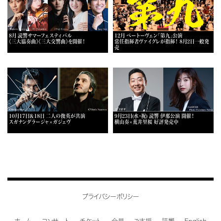
8月 読響サマーフェスティバル
12月 ベートーヴェン「第九」公演
《三大協奏曲》《三大交響曲》を開催！
常任指揮者ヴァイグレが指揮！ 8月2日一般発
売
10月17日＆18日 二人の俊英が共演
9月23日(水・祝) 読響 伊那公演 開催！
スガナンダラージャ×ガジェヴ
横山奏×荒井里桜 好評発売中
プライバシーポリシー