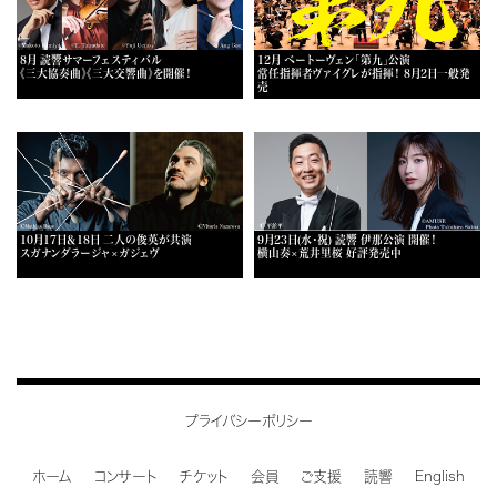
8月 読響サマーフェスティバル
12月 ベートーヴェン「第九」公演
《三大協奏曲》《三大交響曲》を開催！
常任指揮者ヴァイグレが指揮！ 8月2日一般発
売
10月17日＆18日 二人の俊英が共演
9月23日(水・祝) 読響 伊那公演 開催！
スガナンダラージャ×ガジェヴ
横山奏×荒井里桜 好評発売中
プライバシーポリシー
ホーム
コンサート
チケット
会員
ご支援
読響
English