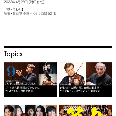
2022年4月28日（消印有効）
【問い合わせ】
読響・教育支援担当 03-5283-5215
Topics
9月 首席客演指揮者ヴァルチュハ
9月30日《大阪定期》、10月2日《定期》
3プログラム・5公演を指揮
ツァグロゼク×カプソン 7月20日発売