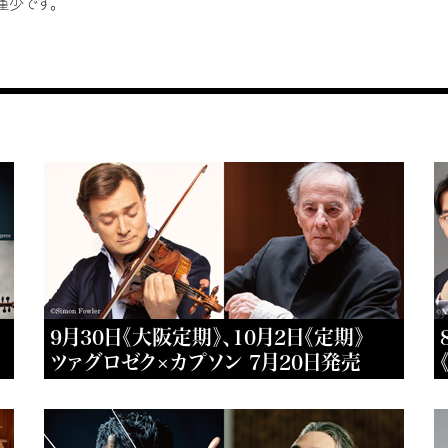
僅少です。
9月30日《大阪定期》、10月2日《定期》
ツァグロゼク×カプソン 7月20日発売