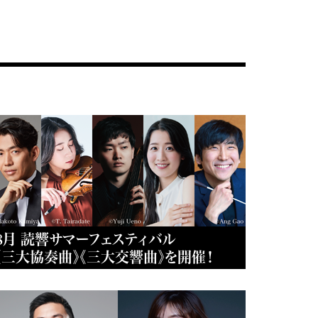
8月 読響サマーフェスティバル
《三大協奏曲》《三大交響曲》を開催！