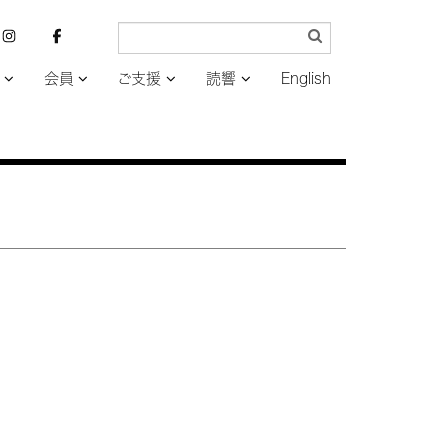
会員
ご支援
読響
English