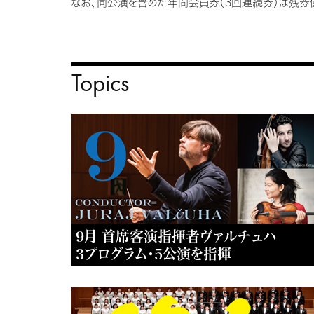
なお、同公演を含めた年間会員券（3回連続券）は残券
Topics
9月 首席客演指揮者ヴァルチュハ
3プログラム・5公演を指揮