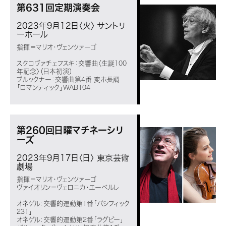
第631回定期演奏会
2023年9月12日〈火〉
サントリ
ーホール
指揮＝マリオ・ヴェンツァーゴ
スクロヴァチェフスキ：交響曲〈生誕100
年記念〉（日本初演）
ブルックナー：交響曲第4番 変ホ長調
「ロマンティック」WAB104
第260回日曜マチネーシリ
ーズ
2023年9月17日〈日〉
東京芸術
劇場
指揮＝マリオ・ヴェンツァーゴ
ヴァイオリン＝ヴェロニカ・エーベルレ
オネゲル：交響的運動第1番「パシフィック
231」
オネゲル：交響的運動第2番「ラグビー」