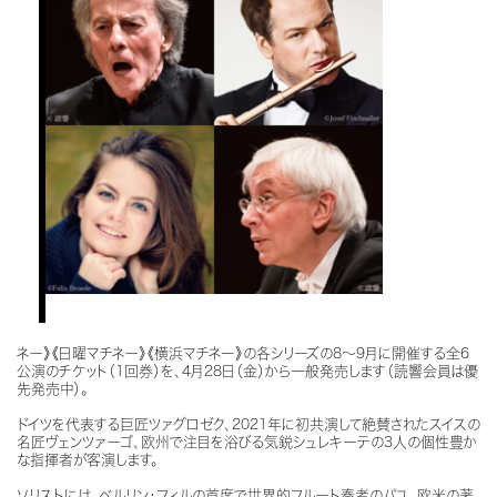
ネー》《日曜マチネー》《横浜マチネー》の各シリーズの8～9月に開催する全6
公演のチケット（1回券）を、4月28日（金）から一般発売します（読響会員は優
先発売中）。
ドイツを代表する巨匠ツァグロゼク、2021年に初共演して絶賛されたスイスの
名匠ヴェンツァーゴ、欧州で注目を浴びる気鋭シュレキーテの3人の個性豊か
な指揮者が客演します。
ソリストには、ベルリン・フィルの首席で世界的フルート奏者のパユ、欧米の著