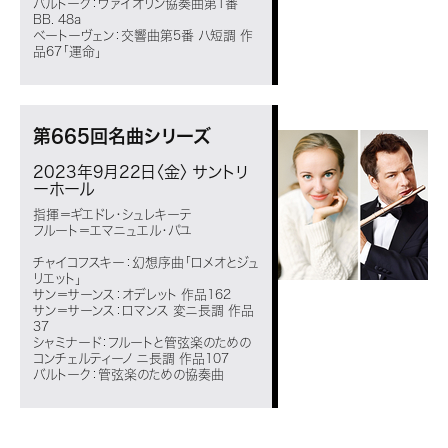
バルトーク：ヴァイオリン協奏曲第1番
BB. 48a
ベートーヴェン：交響曲第5番 ハ短調 作
品67「運命」
第665回名曲シリーズ
2023年9月22日〈金〉
サントリ
ーホール
指揮＝ギエドレ・シュレキーテ
フルート＝エマニュエル・パユ
チャイコフスキー：幻想序曲「ロメオとジュ
リエット」
サン＝サーンス：オデレット 作品162
サン＝サーンス：ロマンス 変ニ長調 作品
37
シャミナード：フルートと管弦楽のための
コンチェルティーノ ニ長調 作品107
バルトーク：管弦楽のための協奏曲