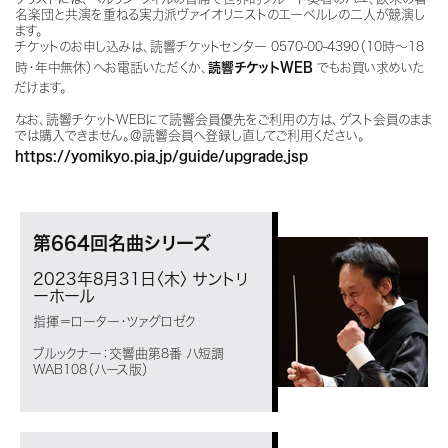
名楽団と共演を重ねる実力派ヴァイオリニストのエーベルレの二人が競演し
ます。
チケットのお申し込みは、読響チケットセンター 0570-00-4390（10時～18
時・年中無休）へお電話いただくか、
読響チケットWEB
でもお買い求めいた
だけます。
なお、読響チケットWEBにて読響会員優先をご利用の方は、ゲスト会員のまま
では購入できません。＠読響会員へ登録し直してご利用ください。
https://yomikyo.pia.jp/guide/upgrade.jsp
第664回名曲シリーズ
2023年8月31日〈木〉
サントリ
ーホール
指揮＝ローター・ツァグロゼク
ブルックナー：交響曲第8番 ハ短調
WAB108（ハース版）