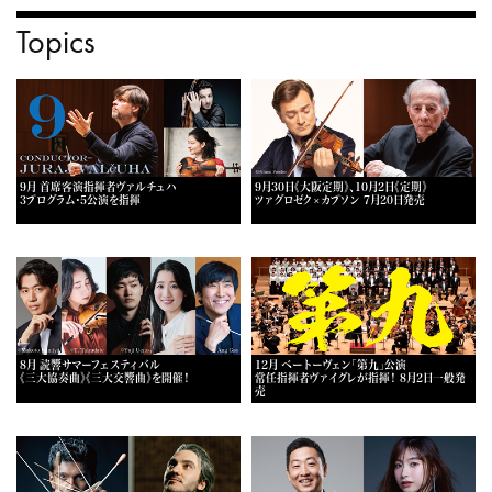
Topics
9月 首席客演指揮者ヴァルチュハ
9月30日《大阪定期》、10月2日《定期》
3プログラム・5公演を指揮
ツァグロゼク×カプソン 7月20日発売
8月 読響サマーフェスティバル
12月 ベートーヴェン「第九」公演
《三大協奏曲》《三大交響曲》を開催！
常任指揮者ヴァイグレが指揮！ 8月2日一般発
売