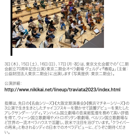
3日（木）、15日（土）、16日（日）、17日（月・祝）は、東京文化会館での「〈二期
会創立70周年記念公演〉東京二期会オペラ劇場 ヴェルディ『椿姫』」（主催：
公益財団法人東京二期会）に出演します（写真提供：東京二期会）。
公演詳細：
http://www.nikikai.net/lineup/traviata2023/index.html
指揮は、先日の《名曲シリーズ》《大阪定期演奏会》《横浜マチネーシリーズ》の
3公演で生き生きとしたチャイコフスキーを聴かせて読響デビューを果たした
アレクサンダー・ソディ。マンハイム国立劇場の音楽総監督を務めて高い評価
を得て、ウィーン国立歌劇場やメトロポリタン歌劇場、ベルリン国立歌劇場な
ど世界の一流オペラハウスで活躍し、欧米で注目を浴びています。「クライバー
の再来」と称されるソディの日本でのオペラデビューに、どうぞご期待くださ
い。