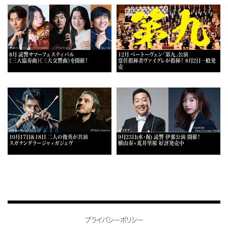
8月 読響サマーフェスティバル
12月 ベートーヴェン「第九」公演
《三大協奏曲》《三大交響曲》を開催！
常任指揮者ヴァイグレが指揮！ 8月2日一般発
売
10月17日＆18日 二人の俊英が共演
9月23日(水・祝) 読響 伊那公演 開催！
スガナンダラージャ×ガジェヴ
横山奏×荒井里桜 好評発売中
プライバシーポリシー