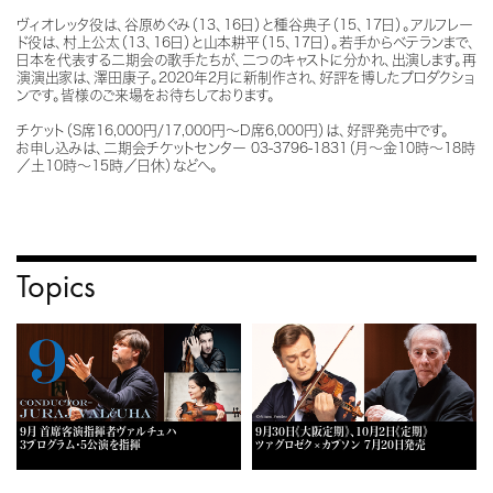
ヴィオレッタ役は、谷原めぐみ（13、16日）と種谷典子（15、17日）。アルフレー
ド役は、村上公太（13、16日）と山本耕平（15、17日）。若手からベテランまで、
日本を代表する二期会の歌手たちが、二つのキャストに分かれ、出演します。再
演演出家は、澤田康子。2020年2月に新制作され、好評を博したプロダクショ
ンです。皆様のご来場をお待ちしております。
チケット（S席16,000円/17,000円～D席6,000円）は、好評発売中です。
お申し込みは、二期会チケットセンター 03-3796-1831（月～金10時～18時
／土10時～15時／日休）などへ。
Topics
9月 首席客演指揮者ヴァルチュハ
9月30日《大阪定期》、10月2日《定期》
3プログラム・5公演を指揮
ツァグロゼク×カプソン 7月20日発売