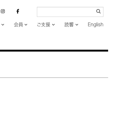
会員
ご支援
読響
English