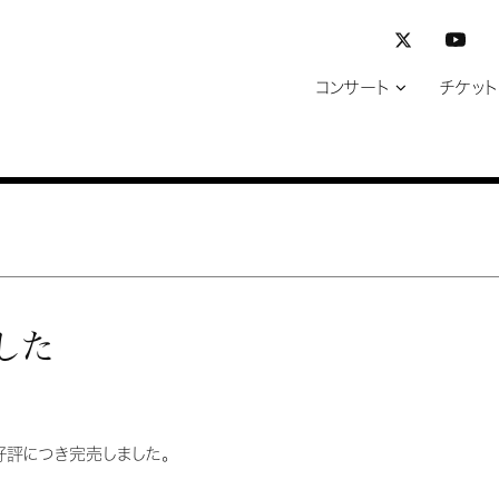
コンサート
チケット
した
好評につき完売しました。