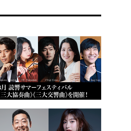
8月 読響サマーフェスティバル
《三大協奏曲》《三大交響曲》を開催！