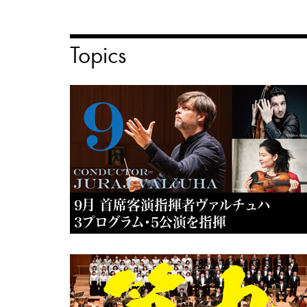
Topics
9月 首席客演指揮者ヴァルチュハ
3プログラム・5公演を指揮