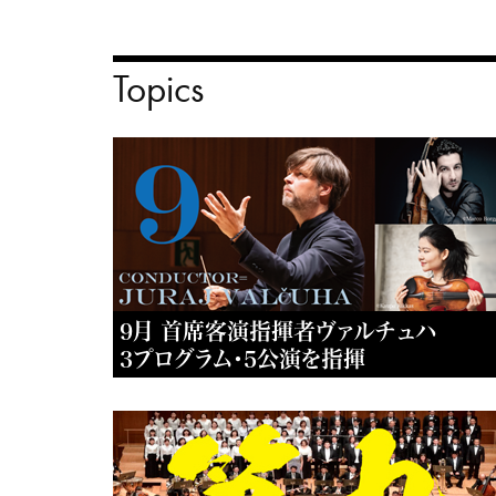
Topics
9月 首席客演指揮者ヴァルチュハ
3プログラム・5公演を指揮