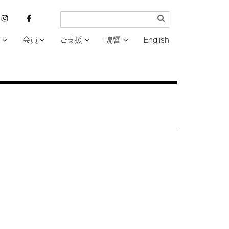
会員
ご支援
読響
English