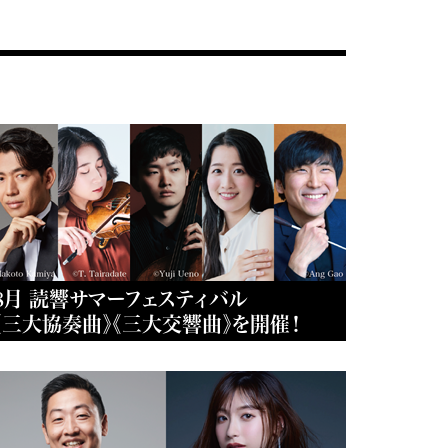
8月 読響サマーフェスティバル
《三大協奏曲》《三大交響曲》を開催！