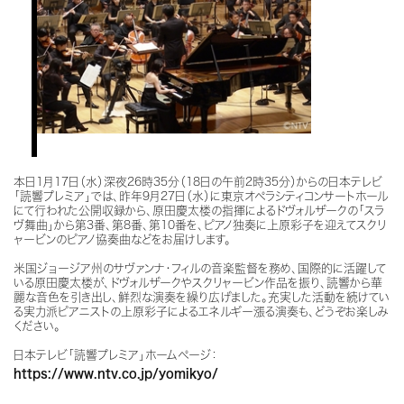
本日1月17日（水）深夜26時35分（18日の午前2時35分）からの日本テレビ
「読響プレミア」では、昨年9月27日（水）に東京オペラシティコンサートホール
にて行われた公開収録から、原田慶太楼の指揮によるドヴォルザークの「スラ
ヴ舞曲」から第3番、第8番、第10番を、ピアノ独奏に上原彩子を迎えてスクリ
ャービンのピアノ協奏曲などをお届けします。
米国ジョージア州のサヴァンナ・フィルの音楽監督を務め、国際的に活躍して
いる原田慶太楼が、ドヴォルザークやスクリャービン作品を振り、読響から華
麗な音色を引き出し、鮮烈な演奏を繰り広げました。充実した活動を続けてい
る実力派ピアニストの上原彩子によるエネルギー漲る演奏も、どうぞお楽しみ
ください。
日本テレビ「読響プレミア」ホームページ：
https://www.ntv.co.jp/yomikyo/