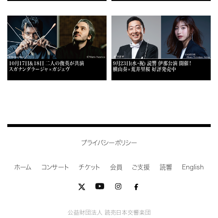
10月17日＆18日 二人の俊英が共演
9月23日(水・祝) 読響 伊那公演 開催！
スガナンダラージャ×ガジェヴ
横山奏×荒井里桜 好評発売中
プライバシーポリシー
ホーム
コンサート
チケット
会員
ご支援
読響
English
公益財団法人 読売日本交響楽団