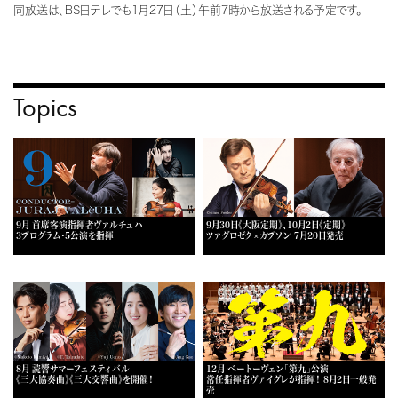
同放送は、BS日テレでも1月27日（土）午前7時から放送される予定です。
Topics
9月 首席客演指揮者ヴァルチュハ
9月30日《大阪定期》、10月2日《定期》
3プログラム・5公演を指揮
ツァグロゼク×カプソン 7月20日発売
8月 読響サマーフェスティバル
12月 ベートーヴェン「第九」公演
《三大協奏曲》《三大交響曲》を開催！
常任指揮者ヴァイグレが指揮！ 8月2日一般発
売