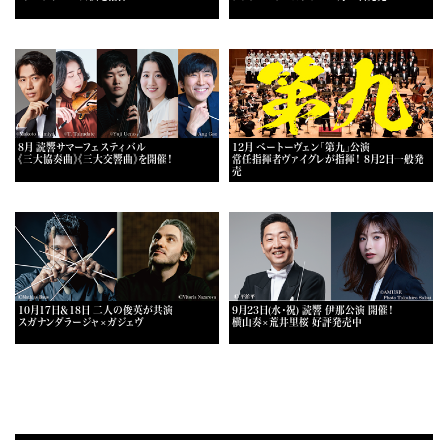
8月 読響サマーフェスティバル
12月 ベートーヴェン「第九」公演
《三大協奏曲》《三大交響曲》を開催！
常任指揮者ヴァイグレが指揮！ 8月2日一般発
売
10月17日＆18日 二人の俊英が共演
9月23日(水・祝) 読響 伊那公演 開催！
スガナンダラージャ×ガジェヴ
横山奏×荒井里桜 好評発売中