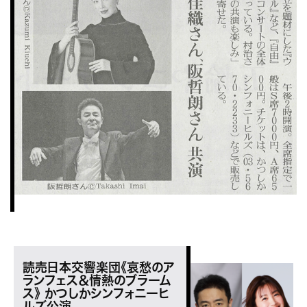
読売日本交響楽団《哀愁のア
ランフェス＆情熱のブラーム
ス》 かつしかシンフォニーヒ
ルズ公演