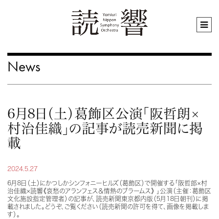
News
6月8日（土）葛飾区公演「阪哲朗×
村治佳織」の記事が読売新聞に掲
載
2024.5.27
6月8日（土）にかつしかシンフォニーヒルズ（葛飾区）で
開催する「阪哲郎×村
治佳織×
読響《哀愁のアランフェス＆情熱のブラームス》 」公演（主催：
葛飾区
文化施設指定管理者
）の記事が、読売新聞東京都内版（5月18日朝刊）に掲
載されました。どうぞ、ご覧ください（読売新聞の許可を得て、画像を掲載しま
す）。