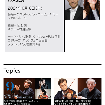
2024年6月 8日〈土〉
会場＝かつしかシンフォニーヒルズ モー
ツァルトホール
指揮＝阪 哲朗
ギター＝村治佳織
モーツァルト：歌劇「ウィリアム・テル」序曲
ロドリーゴ：アランフェス協奏曲
ブラームス：交響曲第1番
Topics
9月 首席客演指揮者ヴァルチュハ
9月30日《大阪定期》、10月2日《定期》
3プログラム・5公演を指揮
ツァグロゼク×カプソン 7月20日発売