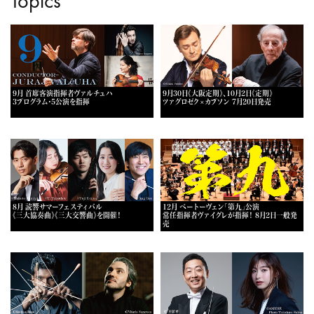
Topics
9月 首席客演指揮者ヴァルチュハ
9月30日《大阪定期》、10月2日《定期》
3プログラム・5公演を指揮
ツァグロゼク×カプソン 7月20日発売
8月 読響サマーフェスティバル
12月 ベートーヴェン「第九」公演
《三大協奏曲》《三大交響曲》を開催！
常任指揮者ヴァイグレが指揮！ 8月2日一般発
売