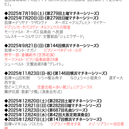
た）。
◆2025年7月19日（土）《
第279回土曜マチネーシリーズ》
◆2025年7月20日（日）《
第279回日曜マチネーシリーズ》
指揮＝デリヤナ・ラザロヴァ オーボエ＝アルブレヒト・マイヤー
ドブリンカ・タバコヴァ：オルフェウスの彗星
モーツァルト：オーボエ協奏曲 ヘ長調
リムスキー＝コルサコフ：交響組曲「シェエラザード」
◆2025年9月21日（日）《第144回横浜マチネーシリーズ》
指揮＝ケント・ナガノ
ピアノ＝ベネデット・ルポ
野平一郎：委嘱新作（世界初演）
モーツァルト：ピアノ協奏曲第24番
シューベルト：交響曲第8番「グレイト」
◆2025年11月23日（日・祝）《第146回横浜マチネーシリーズ》
指揮＝山田和樹 つう＝種谷典子 与ひょう＝小堀勇介 運ず＝大
西宇宙
惣ど＝三戸大久
児童合唱＝赤い靴ジュニアコーラス
團伊玖磨：歌劇「夕鶴」（演奏会形式）
◆2025年12月20日（土）《
第282回土曜マチネーシリーズ》
◆2025年12月21日（日）《
第282回日曜マチネーシリーズ》
◆2025年12月23日（火）《
第687回名曲シリーズ》
◆2025年12月24日（水）《
第42回大阪定期演奏会》
◆2025年12月27日（土）《
第147回横浜マチネーシリーズ》
指揮=マキシム・パスカル
ソプラノ＝熊木夕茉 メゾ・ソプラノ＝池田香
織