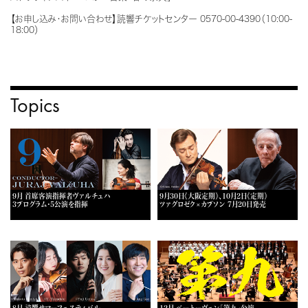
【お申し込み・お問い合わせ】読響チケットセンター 0570-00-4390（10:00-
18:00）
Topics
9月 首席客演指揮者ヴァルチュハ
9月30日《大阪定期》、10月2日《定期》
3プログラム・5公演を指揮
ツァグロゼク×カプソン 7月20日発売
8月 読響サマーフェスティバル
12月 ベートーヴェン「第九」公演