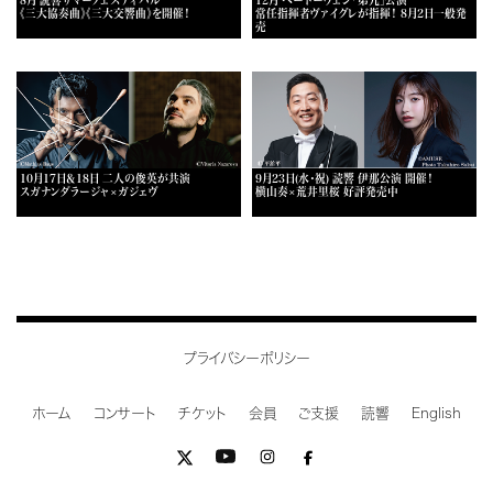
《三大協奏曲》《三大交響曲》を開催！
常任指揮者ヴァイグレが指揮！ 8月2日一般発
売
10月17日＆18日 二人の俊英が共演
9月23日(水・祝) 読響 伊那公演 開催！
スガナンダラージャ×ガジェヴ
横山奏×荒井里桜 好評発売中
プライバシーポリシー
ホーム
コンサート
チケット
会員
ご支援
読響
English