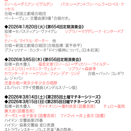
テノール＝ダミアン・ビグルダン バリトン＝アントワン・ヘレラ＝ロペス・ケ
ッセル
合唱＝新国立劇場合唱団
ベートーヴェン：交響曲第9番「合唱付き」
◆2026年1月20日（火）《第654回定期演奏会》
指揮＝セバスティアン・ヴァイグレ
ソプラノ＝マグダレーナ・ヒンタードブ
ラー
テノール：マイケル・ポーター
他
合唱＝新国立劇場合唱団（合唱指揮：冨平恭平）
プフィッツナー：カンタータ「ドイツ精神について」（日本初演）
◆2026年3月5日（木）《第656回定期演奏会》
指揮＝鈴木優人
福音史家（テノール）＝ザッカリー・ワイルダー
イエス（バス）＝ドミニク・ヴェルナー ソプラノ＝森麻季
カウンターテナー＝クリント・ファン・デア・リンデ
合唱＝バッハ・コレギウ
ム・ジャパン
児童合唱＝東京少年少女合唱隊
J.S.バッハ：マタイ受難曲（メンデルスゾーン版）
◆2026年3月14日（土）《
第285回土曜マチネーシリーズ》
◆2026年3月15日（日）《
第285回日曜マチネーシリーズ》
指揮＝鈴木優人
ヴァイオリン＝瀧村依里（読響首席） チェロ＝富岡
廉太郎（読響首席）
オーボエ＝金子亜未（読響首席） ファゴット＝井上俊次（読響）
ハイドン：交響曲第26番
ハイドン：協奏交響曲 変ロ長調
ストラヴィンスキー：バレエ音楽「春の祭典」