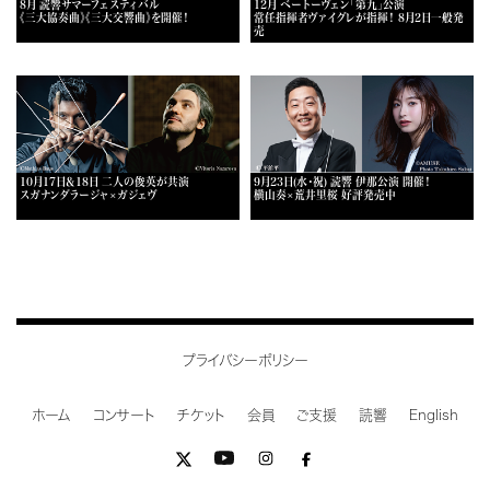
8月 読響サマーフェスティバル
12月 ベートーヴェン「第九」公演
《三大協奏曲》《三大交響曲》を開催！
常任指揮者ヴァイグレが指揮！ 8月2日一般発
売
10月17日＆18日 二人の俊英が共演
9月23日(水・祝) 読響 伊那公演 開催！
スガナンダラージャ×ガジェヴ
横山奏×荒井里桜 好評発売中
プライバシーポリシー
ホーム
コンサート
チケット
会員
ご支援
読響
English