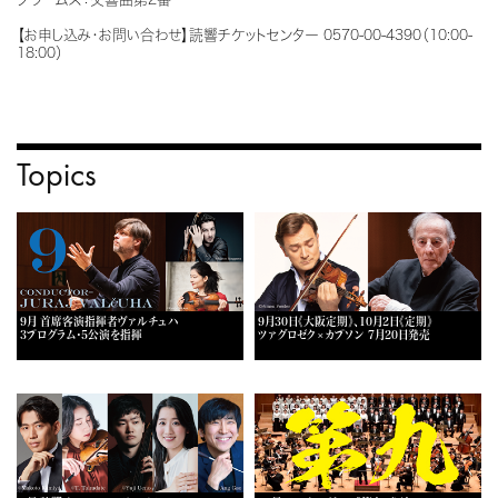
【お申し込み・お問い合わせ】読響チケットセンター 0570-00-4390（10:00-
18:00）
Topics
9月 首席客演指揮者ヴァルチュハ
9月30日《大阪定期》、10月2日《定期》
3プログラム・5公演を指揮
ツァグロゼク×カプソン 7月20日発売