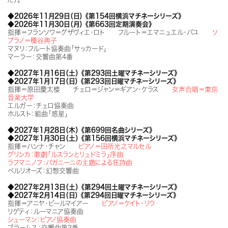
◆2026年11月29日（日） 《第154回横浜マチネーシリーズ》
◆2026年11月30日（月） 《第663回定期演奏会》
指揮＝フランソワ＝グザヴィエ・ロト フルート＝エマニュエル・パユ
ソ
プラノ＝種谷典子
マヌリ：フルート協奏曲「サッカード」
マーラー：交響曲第4番
◆2027年1月16日（土） 《第293回土曜マチネーシリーズ》
◆2027年1月17日（日） 《第293回日曜マチネーシリーズ》
指揮＝原田慶太楼 チェロ＝ジャン＝ギアン・ケラス
女声合唱＝東京
音楽大学
エルガー：チェロ協奏曲
ホルスト：組曲「惑星」
◆2027年1月28日（木） 《第699回名曲シリーズ》
◆2027年1月30日（土） 《第156回横浜マチネーシリーズ》
指揮＝ハンナ・チャン
ピアノ＝田所光之マルセル
グリンカ：歌劇「ルスランとリュドミラ」序曲
ラフマニノフ：パガニーニの主題による狂詩曲
ベルリオーズ：幻想交響曲
◆2027年2月13日（土） 《第294回土曜マチネーシリーズ》
◆2027年2月14日（日） 《第294回日曜マチネーシリーズ》
指揮＝アニヤ・ビールマイアー
ピアノ＝ケイト・リウ
リゲティ：ルーマニア協奏曲
シューマン：ピアノ協奏曲
ブラームス：交響曲第2番