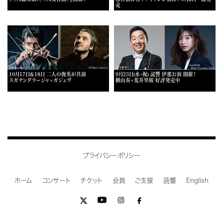
売
10月17日＆18日 二人の俊英が共演
9月23日(水・祝) 読響 伊那公演 開催！
スガナンダラージャ×ガジェヴ
横山奏×荒井里桜 好評発売中
プライバシーポリシー
ホーム
コンサート
チケット
会員
ご支援
読響
English