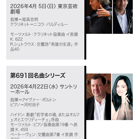
2026年4月 5日〈日〉
東京芸術
劇場
指揮＝尾高忠明
クラリネット＝ニコラ・バルディルー
モーツァルト：クラリネット協奏曲 イ長調
K. 622
R.シュトラウス：交響詩「英雄の生涯」 作
品40
第691回名曲シリーズ
2026年4月22日〈水〉
サントリ
ーホール
指揮＝アイヴァー・ボルトン
ピアノ＝河村尚子
ハイドン: 歌劇「哲学者の魂、またはオルフ
ェオとエウリディーチェ」序曲
モーツァルト：ピアノ協奏曲第19番 ヘ長
調 K. 459
ベートーヴェン：交響曲第7番 イ長調 作