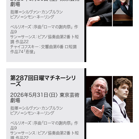
劇場
指揮＝シルヴァン・カンブルラン
ピアノ＝シモン・ネーリング
ベルリオーズ：序曲「ローマの謝肉祭」 作
品9
サン＝サーンス：ピアノ協奏曲第2番 ト短
調 作品22
チャイコフスキー：交響曲第6番 ロ短調
作品74「悲愴」
第287回日曜マチネーシリ
ーズ
2026年5月31日〈日〉
東京芸術
劇場
指揮＝シルヴァン・カンブルラン
ピアノ＝シモン・ネーリング
ベルリオーズ：序曲「ローマの謝肉祭」 作
品9
サン＝サーンス：ピアノ協奏曲第2番 ト短
調 作品22