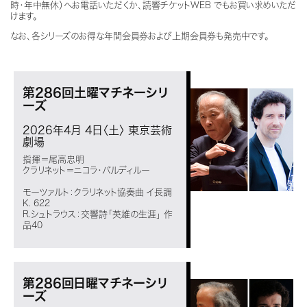
時・年中無休）へお電話いただくか、読響チケットWEB でもお買い求めいただ
けます。
なお、各シリーズのお得な年間会員券および上期会員券も発売中です。
第286回土曜マチネーシリ
ーズ
2026年4月 4日〈土〉
東京芸術
劇場
指揮＝尾高忠明
クラリネット＝ニコラ・バルディルー
モーツァルト：クラリネット協奏曲 イ長調
K. 622
R.シュトラウス：交響詩「英雄の生涯」 作
品40
第286回日曜マチネーシリ
ーズ