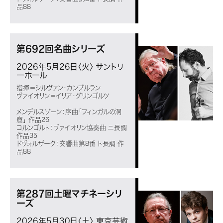
品88
第692回名曲シリーズ
2026年5月26日〈火〉
サントリ
ーホール
指揮＝シルヴァン・カンブルラン
ヴァイオリン＝イリア・グリンゴルツ
メンデルスゾーン：序曲「フィンガルの洞
窟」 作品26
コルンゴルト：ヴァイオリン協奏曲 ニ長調
作品35
ドヴォルザーク：交響曲第8番 ト長調 作
品88
第287回土曜マチネーシリ
ーズ
2026年5月30日〈土〉
東京芸術