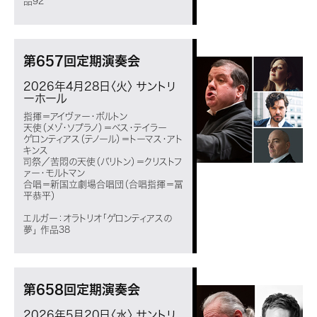
品92
第657回定期演奏会
2026年4月28日〈火〉
サントリ
ーホール
指揮＝アイヴァー・ボルトン
天使（メゾ・ソプラノ）＝ベス・テイラー
ゲロンティアス（テノール）＝トーマス・アト
キンス
司祭／苦悶の天使（バリトン）＝クリストフ
ァー・モルトマン
合唱＝新国立劇場合唱団（合唱指揮＝冨
平恭平）
エルガー：オラトリオ「ゲロンティアスの
夢」 作品38
第658回定期演奏会
2026年5月20日〈水〉
サントリ