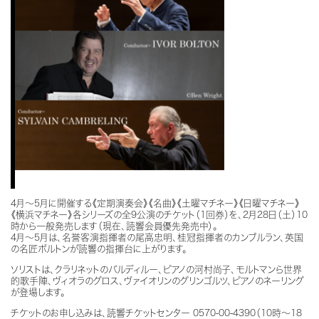
4月～5月に開催する《定期演奏会》《名曲》《土曜マチネー》《日曜マチネー》
《横浜マチネー》各シリーズの全9公演のチケット（1回券）を、2月28日（土）10
時から一般発売します（現在、読響会員優先発売中）。
4月～5月は、名誉客演指揮者の尾高忠明、桂冠指揮者のカンブルラン、英国
の名匠ボルトンが読響の指揮台に上がります。
ソリストは、クラリネットのバルディルー、ピアノの河村尚子、モルトマンら世界
的歌手陣、ヴィオラのグロス、ヴァイオリンのグリンゴルツ、ピアノのネーリング
が登場します。
チケットのお申し込みは、読響チケットセンター 0570-00-4390（10時～18