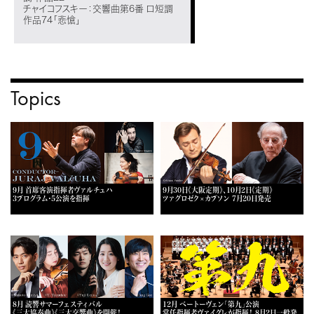
チャイコフスキー：交響曲第6番 ロ短調
作品74「悲愴」
Topics
9月 首席客演指揮者ヴァルチュハ
9月30日《大阪定期》、10月2日《定期》
3プログラム・5公演を指揮
ツァグロゼク×カプソン 7月20日発売
8月 読響サマーフェスティバル
12月 ベートーヴェン「第九」公演
《三大協奏曲》《三大交響曲》を開催！
常任指揮者ヴァイグレが指揮！ 8月2日一般発