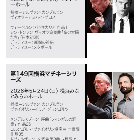
ーホール
指揮＝シルヴァン・カンブルラン
ヴィオラ＝アミハイ・グロス
ウェーベルン：パッサカリア 作品1
シン・ドンフン：ヴィオラ協奏曲「糸の太陽
たち」（日本初演）
デュティユー：瞬間の神秘
デュティユー：メタボール
第149回横浜マチネーシリ
ーズ
2026年5月24日〈日〉
横浜みな
とみらいホール
指揮＝シルヴァン・カンブルラン
ヴァイオリン＝イリア・グリンゴルツ
メンデルスゾーン：序曲「フィンガルの洞
窟」 作品26
コルンゴルト：ヴァイオリン協奏曲 ニ長調
作品35
ドヴォルザーク：交響曲第8番 ト長調 作