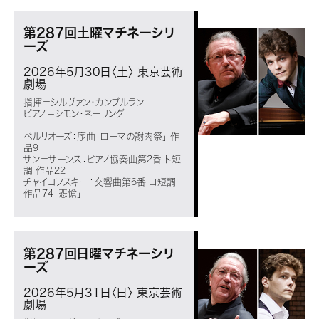
第287回土曜マチネーシリ
ーズ
2026年5月30日〈土〉
東京芸術
劇場
指揮＝シルヴァン・カンブルラン
ピアノ＝シモン・ネーリング
ベルリオーズ：序曲「ローマの謝肉祭」 作
品9
サン＝サーンス：ピアノ協奏曲第2番 ト短
調 作品22
チャイコフスキー：交響曲第6番 ロ短調
作品74「悲愴」
第287回日曜マチネーシリ
ーズ
2026年5月31日〈日〉
東京芸術
劇場