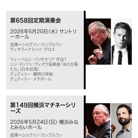
第658回定期演奏会
2026年5月20日〈水〉
サントリ
ーホール
指揮＝シルヴァン・カンブルラン
ヴィオラ＝アミハイ・グロス
ウェーベルン：パッサカリア 作品1
シン・ドンフン：ヴィオラ協奏曲「糸の太陽
たち」（日本初演）
デュティユー：瞬間の神秘
デュティユー：メタボール
第149回横浜マチネーシリ
ーズ
2026年5月24日〈日〉
横浜みな
とみらいホール
指揮＝シルヴァン・カンブルラン