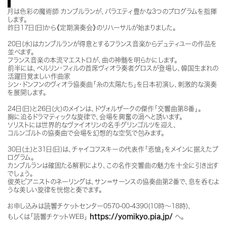
月は色彩の魔術師 カンブルランが、バラエティ豊かな3つのプログラムを指揮
します。
昨日17日(日)から《定期演奏会》のリハーサルが始まりました。
20日(水)はカンブルランが得意とするフランス音楽からデュティユーの作品を
並べます。
フランス音楽の本流マエストロが、曲の神髄を明らかにします。
前半には、ベルリン・フィルの首席ヴィオラ奏者グロスが登場し、韓国生まれの
活躍目覚ましい作曲家
シン・ドンフンのヴィオラ協奏曲「糸の太陽たち」を日本初演し、刺激的な演奏
を展開します。
24日(日)と26日(火)のメインは、ドヴォルザークの傑作「交響曲第8番」。
胸に迫るドラマティックな旋律で、会場を興奮の渦へと誘います。
ソリストには世界的なヴァイオリンの名手グリンゴルツを迎え、
コルンゴルトの協奏曲で会場を幻想的な空気で包みます。
30日(土)と31日(日)は、チャイコフスキーの代表作「悲愴」をメインに据えたプ
ログラム。
カンブルランは確固たる解釈により、この名作交響曲の魅力を十全に引き出す
でしょう。
俊英ピアニストのネーリングは、サン＝サーンスの協奏曲第2番で、息を呑むよ
うな美しい旋律を恍惚と奏でます。
お申し込みは読響チケットセンター0570-00-4390(10時～18時)、
もしくは「読響チケットWEB」
https://yomikyo.pia.jp/
へ。