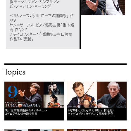
指揮＝シルヴァン・カンブルラン
ピアノ＝シモン・ネーリング
ベルリオーズ：序曲「ローマの謝肉祭」 作
品9
サン＝サーンス：ピアノ協奏曲第2番 ト短
調 作品22
チャイコフスキー：交響曲第6番 ロ短調
作品74「悲愴」
Topics
9月 首席客演指揮者ヴァルチュハ
9月30日《大阪定期》、10月2日《定期》
3プログラム・5公演を指揮
ツァグロゼク×カプソン 7月20日発売