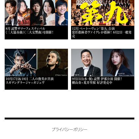
8月 読響サマーフェスティバル
12月 ベートーヴェン「第九」公演
《三大協奏曲》《三大交響曲》を開催！
常任指揮者ヴァイグレが指揮！ 8月2日一般発
売
10月17日＆18日 二人の俊英が共演
9月23日(水・祝) 読響 伊那公演 開催！
スガナンダラージャ×ガジェヴ
横山奏×荒井里桜 好評発売中
プライバシーポリシー