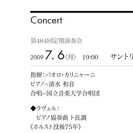
Concert
第484回定期演奏会
7. 6
サント
2009
〈月〉 19:00
指揮：パオロ・カリニャーニ
ピアノ=清水 和音
合唱=国立音楽大学合唱団
◆ラヴェル：
ピアノ協奏曲 ト長調
《ホルスト没後75年》