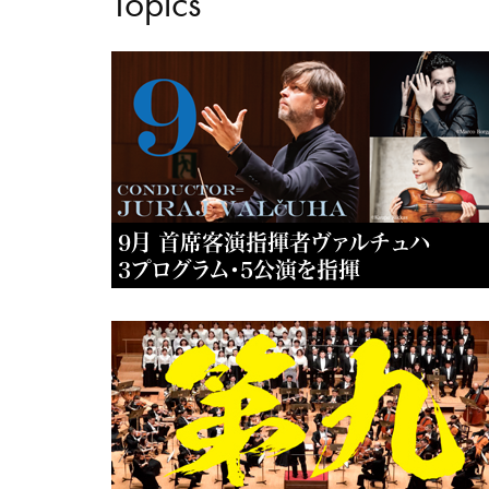
Topics
9月 首席客演指揮者ヴァルチュハ
3プログラム・5公演を指揮