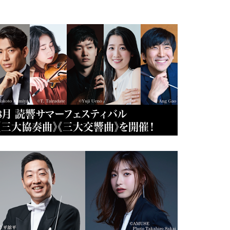
8月 読響サマーフェスティバル
《三大協奏曲》《三大交響曲》を開催！