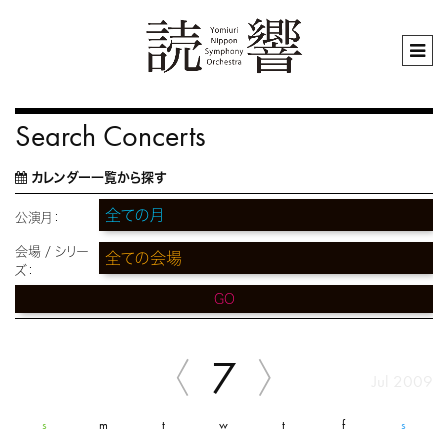
Search Concerts
カレンダー一覧から探す
公演月：
会場 / シリー
ズ：
GO
7
Jul 2009
s
m
t
w
t
f
s