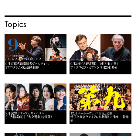
Topics
9月 首席客演指揮者ヴァルチュハ
9月30日《大阪定期》、10月2日《定期》
3プログラム・5公演を指揮
ツァグロゼク×カプソン 7月20日発売
8月 読響サマーフェスティバル
12月 ベートーヴェン「第九」公演
《三大協奏曲》《三大交響曲》を開催！
常任指揮者ヴァイグレが指揮！ 8月2日一般発
売