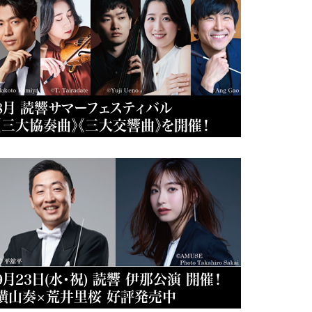
8月 読響サマーフェスティバル
《三大協奏曲》《三大交響曲》を開催！
9月23日(水・祝) 読響 伊那公演 開催！
横山奏×荒井里桜 好評発売中