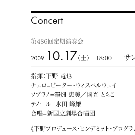
Concert
第486回定期演奏会
10.17
サ
2009
〈土〉 18:00
指揮：下野 竜也
チェロ=ピーター・ウィスペルウェイ
ソプラノ=澤畑 恵美／國光 ともこ
テノール=永田 峰雄
合唱=新国立劇場合唱団
《下野プロデュース・ヒンデミット・プログラム