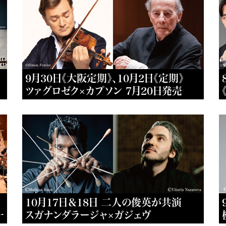
9月30日《大阪定期》、10月2日《定期》
ツァグロゼク×カプソン 7月20日発売
10月17日＆18日 二人の俊英が共演
一
スガナンダラージャ×ガジェヴ