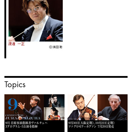
Topics
9月 首席客演指揮者ヴァルチュハ
9月30日《大阪定期》、10月2日《定期》
3プログラム・5公演を指揮
ツァグロゼク×カプソン 7月20日発売