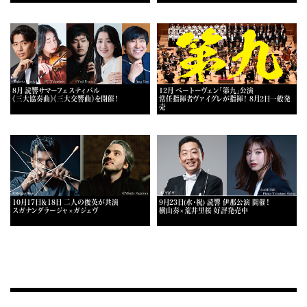
8月 読響サマーフェスティバル
12月 ベートーヴェン「第九」公演
《三大協奏曲》《三大交響曲》を開催！
常任指揮者ヴァイグレが指揮！ 8月2日一般発
売
10月17日＆18日 二人の俊英が共演
9月23日(水・祝) 読響 伊那公演 開催！
スガナンダラージャ×ガジェヴ
横山奏×荒井里桜 好評発売中