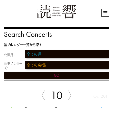
Search Concerts
カレンダー一覧から探す
公演月：
会場 / シリー
ズ：
GO
10
Oct 2011
s
m
t
w
t
f
s