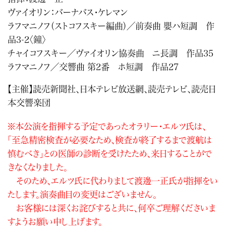
ヴァイオリン：バーナバス・ケレマン
ラフマニノフ（ストコフスキー編曲）／前奏曲 嬰ハ短調 作
品3-2〈鐘〉
チャイコフスキー／ヴァイオリン協奏曲 ニ長調 作品35
ラフマニノフ／交響曲 第2番 ホ短調 作品27
【主催】読売新聞社、日本テレビ放送網、読売テレビ、読売日
本交響楽団
※本公演を指揮する予定であったオラリー・エルツ氏は、
「至急精密検査が必要なため、検査が終了するまで渡航は
慎むべき」との医師の診断を受けたため、来日することがで
きなくなりました。
そのため、エルツ氏に代わりまして渡邊一正氏が指揮をい
たします。演奏曲目の変更はございません。
お客様には深くお詫びすると共に、何卒ご理解くださいま
すようお願い申し上げます。