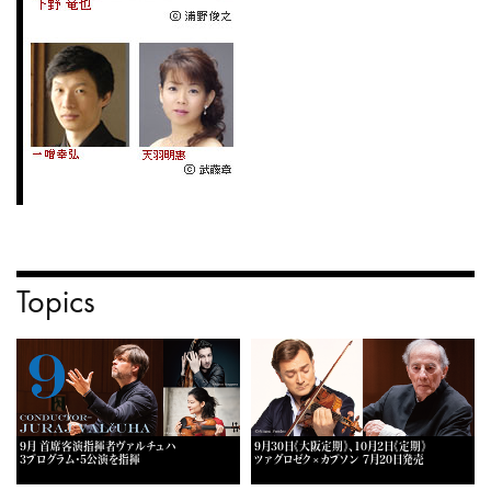
Topics
9月 首席客演指揮者ヴァルチュハ
9月30日《大阪定期》、10月2日《定期》
3プログラム・5公演を指揮
ツァグロゼク×カプソン 7月20日発売