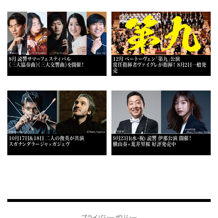
8月 読響サマーフェスティバル
12月 ベートーヴェン「第九」公演
《三大協奏曲》《三大交響曲》を開催！
常任指揮者ヴァイグレが指揮！ 8月2日一般発
売
10月17日＆18日 二人の俊英が共演
9月23日(水・祝) 読響 伊那公演 開催！
スガナンダラージャ×ガジェヴ
横山奏×荒井里桜 好評発売中
プライバシーポリシー