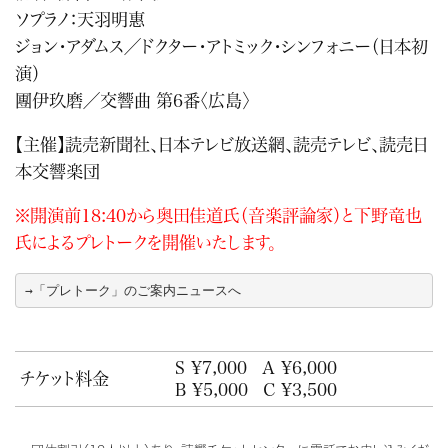
ソプラノ：天羽明惠
ジョン・アダムス／ドクター・アトミック・シンフォニー（日本初
演）
團伊玖磨／交響曲 第6番〈広島〉
【主催】読売新聞社、日本テレビ放送網、読売テレビ、読売日
本交響楽団
※開演前18:40から奥田佳道氏（音楽評論家）と下野竜也
氏によるプレトークを開催いたします。
→
「プレトーク」のご案内ニュースへ
S ¥7,000
A ¥6,000
チケット料金
B ¥5,000
C ¥3,500