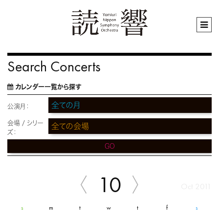
Search Concerts
カレンダー一覧から探す
公演月：
会場 / シリー
ズ：
GO
10
Oct 2011
s
m
t
w
t
f
s