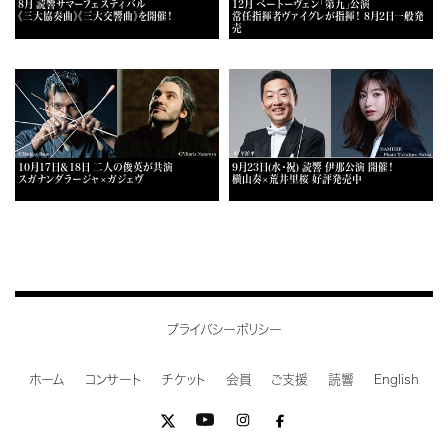
8月 読響サマーフェスティバル
12月 ベートーヴェン「第九」公演
《三大協奏曲》《三大交響曲》を開催！
常任指揮者ヴァイグレが指揮！ 8月2日一般発
売
10月17日＆18日 二人の俊英が共演
9月23日(水・祝) 読響 伊那公演 開催！
スガナンダラージャ×ガジェヴ
横山奏×荒井里桜 好評発売中
プライバシーポリシー
ホーム
コンサート
チケット
会員
ご支援
読響
English