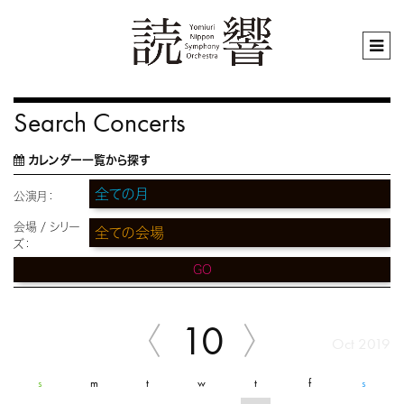
Search Concerts
カレンダー一覧から探す
公演月：
会場 / シリー
ズ：
GO
10
Oct 2019
s
m
t
w
t
f
s