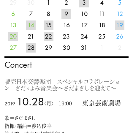
29
30
1
2
3
4
5
6
7
8
9
10
11
12
13
14
15
16
17
18
19
20
21
22
23
24
25
26
27
28
29
30
31
1
2
Concert
読売日本交響楽団 スペシャルコラボレーショ
ン さだ×よみ音楽会～さだまさしを迎えて～
10.28
東京芸術劇場
2019
〈月〉 19:00
歌＝さだまさし
指揮・編曲＝渡辺俊幸