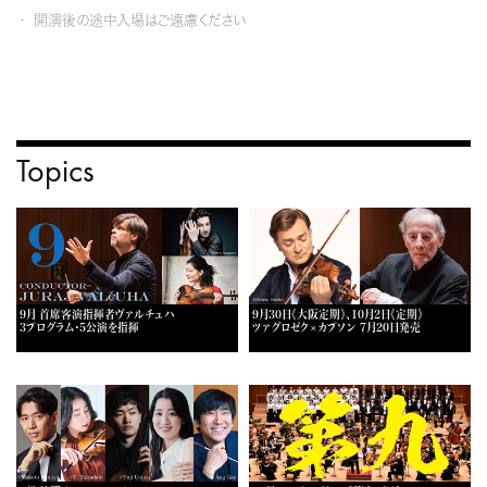
開演後の途中入場はご遠慮ください
Topics
9月 首席客演指揮者ヴァルチュハ
9月30日《大阪定期》、10月2日《定期》
3プログラム・5公演を指揮
ツァグロゼク×カプソン 7月20日発売