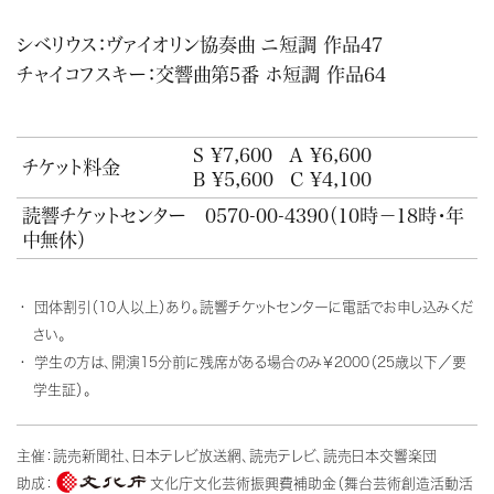
シベリウス：ヴァイオリン協奏曲 ニ短調 作品47
チャイコフスキー：交響曲第5番 ホ短調 作品64
S ¥7,600
A ¥6,600
チケット料金
B ¥5,600
C ¥4,100
読響チケットセンター
0570-00-4390
（10時－18時・年
中無休）
団体割引（10人以上）あり。読響チケットセンターに電話でお申し込みくだ
さい。
学生の方は、開演15分前に残席がある場合のみ￥2000（25歳以下／要
学生証）。
主催：読売新聞社、日本テレビ放送網、読売テレビ、読売日本交響楽団
助成：
文化庁文化芸術振興費補助金（舞台芸術創造活動活