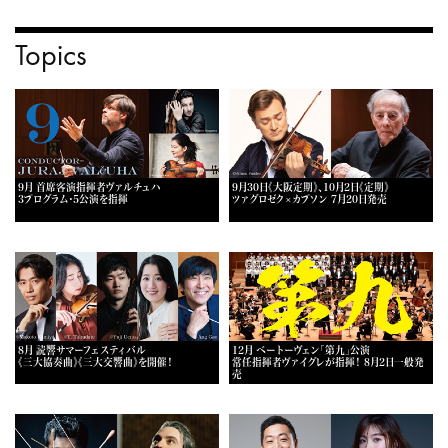
Topics
9月 首席客演指揮者ヴァルチュハ
9月30日《大阪定期》、10月2日《定期》
3プログラム・5公演を指揮
ツァグロゼク×カプソン 7月20日発売
8月 読響サマーフェスティバル
12月 ベートーヴェン「第九」公演
《三大協奏曲》《三大交響曲》を開催！
常任指揮者ヴァイグレが指揮！ 8月2日一般発
売