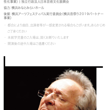
性化事業） | 独立行政法人日本芸術文化振興会
協力：横浜みなとみらいホール
後援：横浜アーツフェスティバル実行委員会（横浜音祭り２０１９パートナー
事業）
都合により曲目、出演者等が一部変更される場合もございます。あらかじめ
ご了承ください
未就学児童のご入場は、固くお断りいたします
開演後の途中入場はご遠慮ください