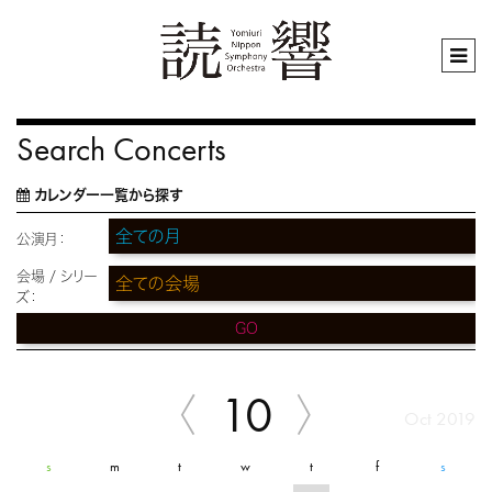
Search Concerts
カレンダー一覧から探す
公演月：
会場 / シリー
ズ：
GO
10
Oct 2019
s
m
t
w
t
f
s