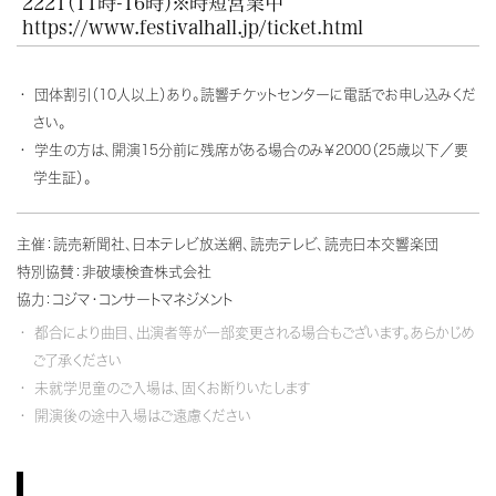
2221
（11時-16時）※時短営業中
https://www.festivalhall.jp/ticket.html
団体割引（10人以上）あり。読響チケットセンターに電話でお申し込みくだ
さい。
学生の方は、開演15分前に残席がある場合のみ￥2000（25歳以下／要
学生証）。
主催：読売新聞社、日本テレビ放送網、読売テレビ、読売日本交響楽団
特別協賛：非破壊検査株式会社
協力：コジマ・コンサートマネジメント
都合により曲目、出演者等が一部変更される場合もございます。あらかじめ
ご了承ください
未就学児童のご入場は、固くお断りいたします
開演後の途中入場はご遠慮ください