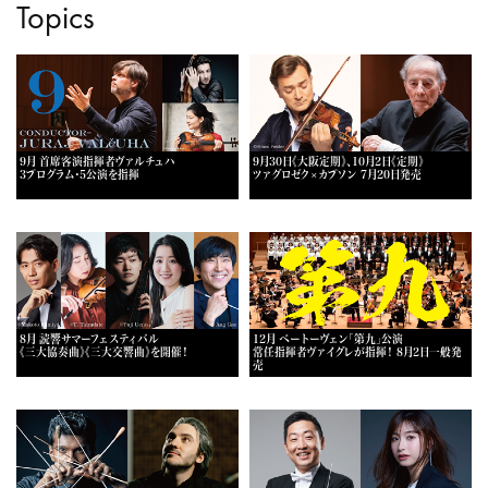
Topics
9月 首席客演指揮者ヴァルチュハ
9月30日《大阪定期》、10月2日《定期》
3プログラム・5公演を指揮
ツァグロゼク×カプソン 7月20日発売
8月 読響サマーフェスティバル
12月 ベートーヴェン「第九」公演
《三大協奏曲》《三大交響曲》を開催！
常任指揮者ヴァイグレが指揮！ 8月2日一般発
売