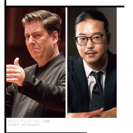
セバスティアン・ヴァイグレ：©読響
反田恭平：©M.Yamashiro