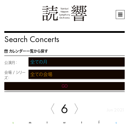
Search Concerts
カレンダー一覧から探す
公演月：
会場 / シリー
ズ：
GO
6
Jun 2021
s
m
t
w
t
f
s