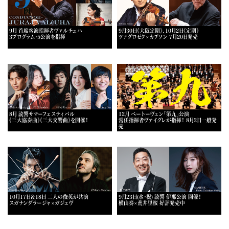
9月 首席客演指揮者ヴァルチュハ
9月30日《大阪定期》、10月2日《定期》
3プログラム・5公演を指揮
ツァグロゼク×カプソン 7月20日発売
8月 読響サマーフェスティバル
12月 ベートーヴェン「第九」公演
《三大協奏曲》《三大交響曲》を開催！
常任指揮者ヴァイグレが指揮！ 8月2日一般発
売
10月17日＆18日 二人の俊英が共演
9月23日(水・祝) 読響 伊那公演 開催！
スガナンダラージャ×ガジェヴ
横山奏×荒井里桜 好評発売中