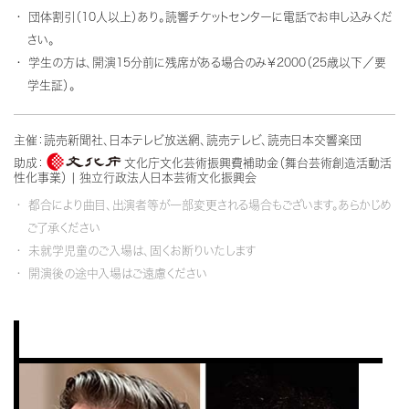
団体割引（10人以上）あり。読響チケットセンターに電話でお申し込みくだ
さい。
学生の方は、開演15分前に残席がある場合のみ￥2000（25歳以下／要
学生証）。
主催：読売新聞社、日本テレビ放送網、読売テレビ、読売日本交響楽団
助成：
文化庁文化芸術振興費補助金（舞台芸術創造活動活
性化事業） | 独立行政法人日本芸術文化振興会
都合により曲目、出演者等が一部変更される場合もございます。あらかじめ
ご了承ください
未就学児童のご入場は、固くお断りいたします
開演後の途中入場はご遠慮ください