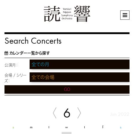
Search Concerts
カレンダー一覧から探す
公演月：
会場 / シリー
ズ：
GO
6
Jun 2022
s
m
t
w
t
f
s