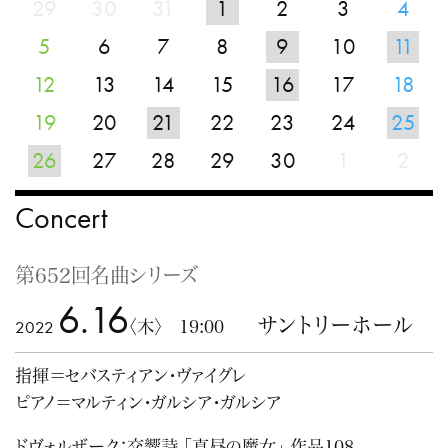
29
30
31
1
2
3
4
5
6
7
8
9
10
11
12
13
14
15
16
17
18
19
20
21
22
23
24
25
26
27
28
29
30
1
2
Concert
第652回名曲シリーズ
6.16
サントリーホール
2022
〈木〉 19:00
指揮＝セバスティアン・ヴァイグレ
ピアノ＝マルティン・ガルシア・ガルシア
ドヴォルザーク：交響詩 「真昼の魔女」 作品108