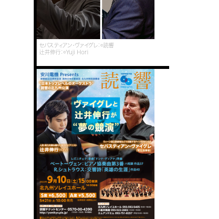
セバスティアン・ヴァイグレ：©読響
辻井伸行：©Yuji Hori