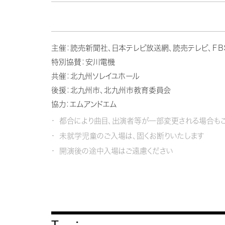
主催：読売新聞社、日本テレビ放送網、読売テレビ、Ｆ
特別協賛：安川電機
共催：北九州ソレイユホール
後援：北九州市、北九州市教育委員会
協力：エムアンドエム
都合により曲目、出演者等が一部変更される場合もご
未就学児童のご入場は、固くお断りいたします
開演後の途中入場はご遠慮ください