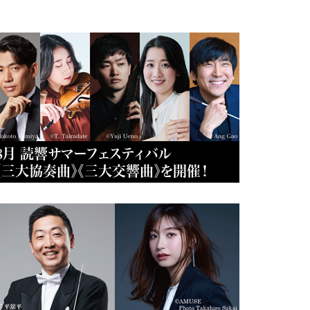
8月 読響サマーフェスティバル
《三大協奏曲》《三大交響曲》を開催！