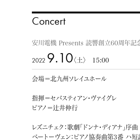
Concert
安川電機 Presents 読響創立60周
9.10
2022
〈土〉 15:00
会場＝北九州ソレイユホール
指揮＝セバスティアン・ヴァイグレ
ピアノ＝辻井伸行
レズニチェク：歌劇「ドンナ・ディアナ」序曲
ベートーヴェン：ピアノ協奏曲第3番 ハ短