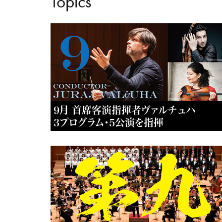
Topics
9月 首席客演指揮者ヴァルチュハ
3プログラム・5公演を指揮