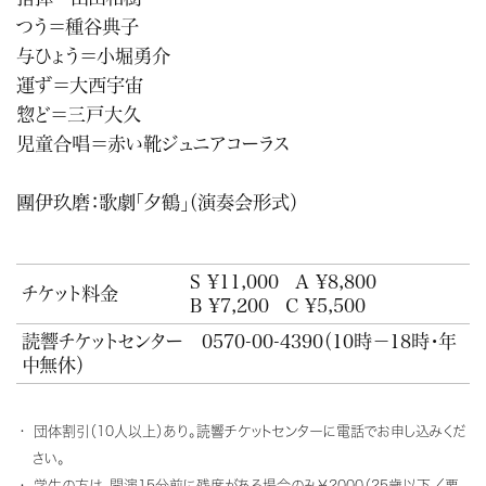
つう＝種谷典子
与ひょう＝小堀勇介
運ず＝大西宇宙
惣ど＝三戸大久
児童合唱＝赤い靴ジュニアコーラス
團伊玖磨：歌劇「夕鶴」（演奏会形式）
S ¥11,000
A ¥8,800
チケット料金
B ¥7,200
C ¥5,500
読響チケットセンター
0570-00-4390
（10時－18時・年
中無休）
団体割引（10人以上）あり。読響チケットセンターに電話でお申し込みくだ
さい。
学生の方は、開演15分前に残席がある場合のみ￥2000（25歳以下／要