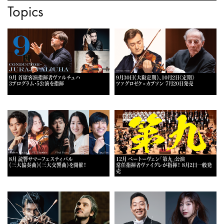
Topics
9月 首席客演指揮者ヴァルチュハ
9月30日《大阪定期》、10月2日《定期》
3プログラム・5公演を指揮
ツァグロゼク×カプソン 7月20日発売
8月 読響サマーフェスティバル
12月 ベートーヴェン「第九」公演
《三大協奏曲》《三大交響曲》を開催！
常任指揮者ヴァイグレが指揮！ 8月2日一般発
売