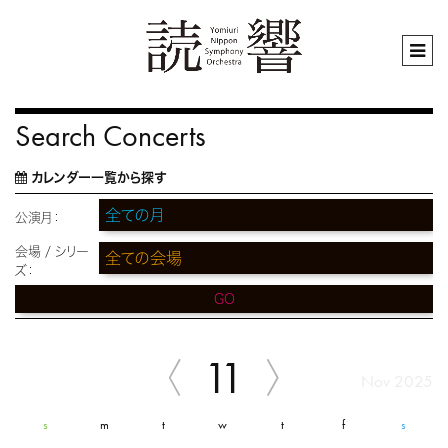
Search Concerts
カレンダー一覧から探す
公演月：
会場 / シリー
ズ：
GO
11
Nov 2025
s
m
t
w
t
f
s