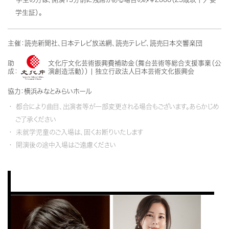
学生証）。
主催：読売新聞社、日本テレビ放送網、読売テレビ、読売日本交響楽団
助
文化庁文化芸術振興費補助金（舞台芸術等総合支援事業（公
成：
演創造活動）） | 独立行政法人日本芸術文化振興会
協力：横浜みなとみらいホール
都合により曲目、出演者等が一部変更される場合もございます。あらかじめ
ご了承ください
未就学児童のご入場は、固くお断りいたします
開演後の途中入場はご遠慮ください