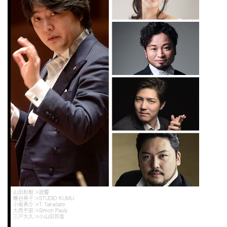
山田和樹：©読響
種谷典子：©STUDIO KUMU
小堀勇介：©T. Tairadate
大西宇宙：©Simon Pauly
三戸大久：©小山田邦哉