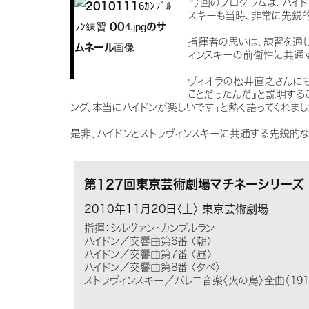
今回のプログラムは、ハイド
スキーも当時、非常に先鋭的
指揮者の思いは、練習を通し
ィンスキーの前衛性に共通す
ヴィオラの松井直之さんにも
ことだったんだ』と説明する
ング、本当にハイドンが楽しいです」と熱く語ってくれまし
是非、ハイドンとストラヴィンスキーに共通する先鋭的
第127回東京芸術劇場マチネーシリーズ
2010年11月20日〈土〉
東京芸術劇場
指揮：シルヴァン・カンブルラン
ハイドン／交響曲第6番 〈朝〉
ハイドン／交響曲第7番 〈昼〉
ハイドン／交響曲第8番 〈夕べ〉
ストラヴィンスキー／バレエ音楽〈火の鳥〉全曲（191