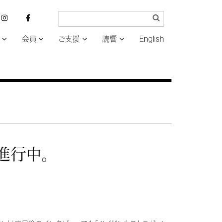
会員
ご支援
読響
English
進行中。