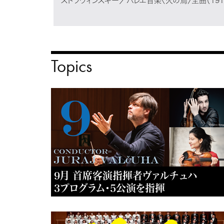
ストラヴィンスキー／バレエ音楽〈火の鳥〉全曲（191
Topics
9月 首席客演指揮者ヴァルチュハ
3プログラム・5公演を指揮