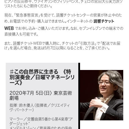
ピアノの反田恭平、ヴァイオリンのフィリッペンス、チェロの宮田大ら実力派ソ
リストたちにもご期待ください。
現在、「緊急事態宣言」を受けて、読響チケットセンターの営業が休止中のた
め、お電話での予約・購入はできません。インターネットの
読響チケット
WEB
でお申し込み・ご購入いただけます。なお、セブンイレブンでの端末での
直接購入も可能です。
また、読響チケットWEBで購入時に、チケットの「引取方法」で「配送でお届
け」を選んだ場合、発送は5月7日以降になることを、ご了承ください。
♯この自然界に生きる 《特
別演奏会／日曜マチネーシリ
ーズ》
2020年7月 5日〈日〉
東京芸術
劇場
指揮：鈴木優人（指揮者／クリエイティ
ヴ・パートナー）
マーラー／交響曲第5番から第4楽章“ア
ダージェット”
メンデルスゾーン／管楽器のための序曲