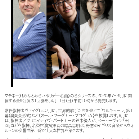
マチネー》《みなとみらいホリデー名曲》の各シリーズの、2020年7～9月に開
催する全9公演の1回券を、4月11日（日）午前10時から発売します。
常任指揮者ヴァイグレは7月に、世界的歌手たちを迎えて「ワルキューレ」第1
幕(演奏会形式)など《オール・ワーグナー・プログラム》を披露します。9月に
は、指揮者／クリエイティヴ・パートナーの鈴木優人が、ベートーヴェン「田
園」などを指揮。名誉客演指揮者の尾高忠明は、得意のイギリス音楽からウォ
ルトンの交響曲第1番で壮大な世界を築きます。