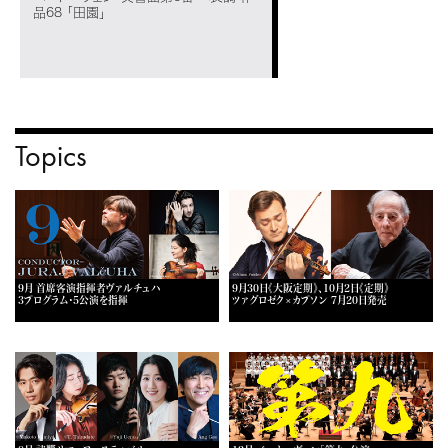
品68 「田園」
Topics
9月 首席客演指揮者ヴァルチュハ
9月30日《大阪定期》、10月2日《定期》
3プログラム・5公演を指揮
ツァグロゼク×カプソン 7月20日発売