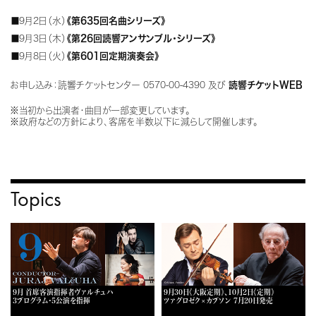
■9月2日（水）
《第635回名曲シリーズ》
■9月3日（木）
《第26回読響アンサンブル・シリーズ》
■9月8日（火）
《第601回定期演奏会》
お申し込み：読響チケットセンター 0570-00-4390 及び
読響チケットWEB
※当初から出演者・曲目が一部変更しています。
※政府などの方針により、客席を半数以下に減らして開催します。
Topics
9月 首席客演指揮者ヴァルチュハ
9月30日《大阪定期》、10月2日《定期》
3プログラム・5公演を指揮
ツァグロゼク×カプソン 7月20日発売