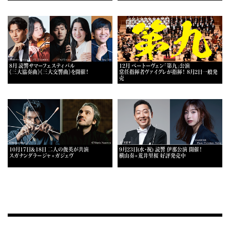
8月 読響サマーフェスティバル
12月 ベートーヴェン「第九」公演
《三大協奏曲》《三大交響曲》を開催！
常任指揮者ヴァイグレが指揮！ 8月2日一般発
売
10月17日＆18日 二人の俊英が共演
9月23日(水・祝) 読響 伊那公演 開催！
スガナンダラージャ×ガジェヴ
横山奏×荒井里桜 好評発売中