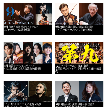
9月 首席客演指揮者ヴァルチュハ
9月30日《大阪定期》、10月2日《定期》
3プログラム・5公演を指揮
ツァグロゼク×カプソン 7月20日発売
8月 読響サマーフェスティバル
12月 ベートーヴェン「第九」公演
《三大協奏曲》《三大交響曲》を開催！
常任指揮者ヴァイグレが指揮！ 8月2日一般発
売
10月17日＆18日 二人の俊英が共演
9月23日(水・祝) 読響 伊那公演 開催！