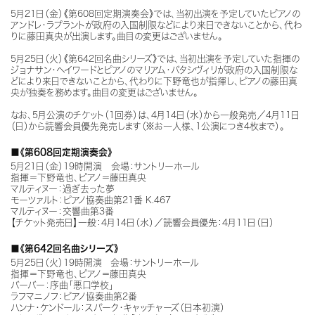
5月21日（金）《第608回定期演奏会》では、当初出演を予定していたピアノの
アンドレ・ラプラントが政府の入国制限などにより来日できないことから、代わ
りに藤田真央が出演します。曲目の変更はございません。
5月25日（火）《第642回名曲シリーズ》では、当初出演を予定していた指揮の
ジョナサン・ヘイワードとピアノのマリアム・バタシヴィリが政府の入国制限な
どにより来日できないことから、代わりに下野竜也が指揮し、ピアノの藤田真
央が独奏を務めます。曲目の変更はございません。
なお、5月公演のチケット（1回券）は、4月14日（水）から一般発売／4月11日
（日）から読響会員優先発売します（※
お一人様、1公演につき
4枚まで）。
■《第608回定期演奏会》
5月21日（金）19時開演 会場：サントリーホール
指揮＝下野竜也、ピアノ＝藤田真央
マルティヌー：過ぎ去った夢
モーツァルト：ピアノ協奏曲第21番 K.467
マルティヌー：交響曲第3番
【チケット発売日】一般：4月14日（水）／読響会員優先：4月11日（日）
■《第642回名曲シリーズ》
5月25日（火）19時開演 会場：サントリーホール
指揮＝下野竜也、ピアノ＝藤田真央
バーバー：序曲「悪口学校」
ラフマニノフ：ピアノ協奏曲第2番
ハンナ・ケンドール：スパーク・キャッチャーズ（日本初演）