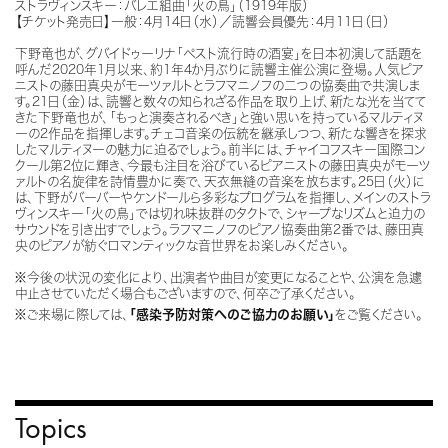
ストラヴィンスキー：バレエ組曲「火の鳥」（1919年版）
【チケット発売日】一般：4月14日（水）／読響会員優先：4月11日（日）
下野竜也が、グバイドゥーリナ「ペスト流行時の酒宴」を日本初演して話題を
呼んだ2020年1月以来、約1年4か月ぶりに読響主催公演に登場。人気ピア
ニストの藤田真央がモーツァルトとラフマニノフの二つの協奏曲で共演しま
す。21日（金）は、読響と数々の知られざる作品を取り上げ、新たな光を当てて
きた下野竜也が、「もっと演奏されるべき」と強い思いを持っているマルティヌ
ーの2作品を指揮します。チェコ音楽の伝統を継承しつつ、新たな響きを探求
したマルティヌーの魅力に迫るでしょう。前半には、チャイコフスキー国際コン
クール第2位に輝き、今最も注目を浴びているピアニストの藤田真央がモーツ
ァルトの名旋律を詩情豊かに奏で、天衣無縫の音楽を放ちます。25日（火）に
は、下野がバーバーやケンドールら多彩なプログラムを指揮し、メインのストラ
ヴィンスキー「火の鳥」では切れ味抜群のタクトで、シャープなリズムと迫力の
サウンドを引き出すでしょう。ラフマニノフのピアノ協奏曲第2番では、藤田真
央のピアノが紡ぐロマンティックな音世界をお楽しみください。
※今後の状況の変化により、出演者や曲目が変更になることや、公演を急遽
中止させていただく場合もございますので、何卒ご了承ください。
※ご来場に際しては、
「感染予防対策へのご協力のお願い」
をご覧ください。
Topics