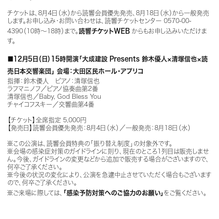
チケットは、8月4日（水）から読響会員優先発売、8月18日（水）から一般発売
します。お申し込み・お問い合わせは、読響チケットセンター 0570-00-
4390（10時～18時）まで。
読響チケットWEB
からもお申し込みいただけま
す。
■
12月5日（日）15時開演「大成建設 Presents 鈴木優人×清塚信也×読
売日本交響楽団」 会場：大田区民ホール・アプリコ
指揮：鈴木優人 ピアノ：清塚信也
ラフマニノフ／ピアノ協奏曲第2番
清塚信也／Baby, God Bless You
チャイコフスキー／交響曲第4番
【チケット】全席指定 5,000円
【発売日】読響会員優先発売：8月4日（水）／一般発売：8月18日（水）
※この公演は、読響会員特典の「振り替え制度」の対象外です。
※会場の感染症対策のガイドラインに則り、現在のところ1列目は販売しませ
ん。今後、ガイドラインの変更などから追加で販売する場合がございますので、
何卒ご了承ください。
※今後の状況の変化により、公演を急遽中止させていただく場合もございます
ので、何卒ご了承ください。
※ご来場に際しては、
「感染予防対策へのご協力のお願い」
をご覧ください。