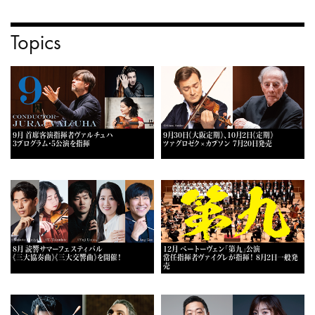
Topics
9月 首席客演指揮者ヴァルチュハ
9月30日《大阪定期》、10月2日《定期》
3プログラム・5公演を指揮
ツァグロゼク×カプソン 7月20日発売
8月 読響サマーフェスティバル
12月 ベートーヴェン「第九」公演
《三大協奏曲》《三大交響曲》を開催！
常任指揮者ヴァイグレが指揮！ 8月2日一般発
売