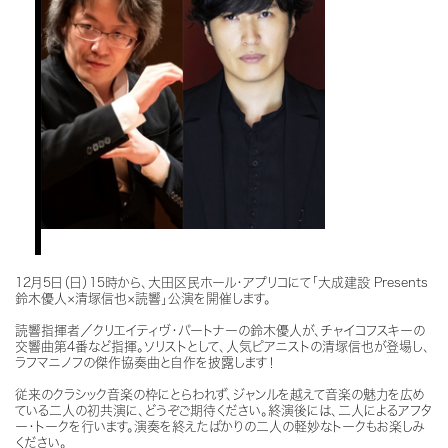
12月5日（日）15時から、大田区民ホール・アプリコにて「大成建設 Presents
鈴木優人×清塚信也×読響」公演を開催します。
読響指揮者／クリエイティヴ・パートナーの鈴木優人が、チャイコフスキーの
交響曲第4番など指揮。ソリストとして、人気ピアニストの清塚信也が登場し、
ラフマニノフの傑作協奏曲と自作を披露します！
従来のクラシック音楽の枠にとらわれず、ジャンルを越えて音楽の魅力を広め
ている二人の初共演に、どうぞご期待ください。終演後には、二人によるアフタ
ー・トークを行います。演奏を終えたばかりの二人の軽妙なトークもお楽しみ
ください。