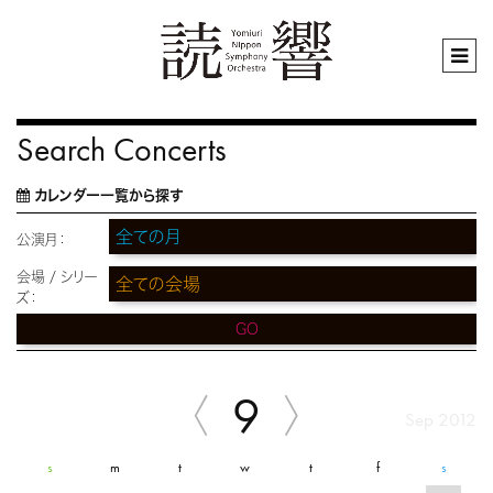
Search Concerts
カレンダー一覧から探す
公演月：
会場 / シリー
ズ：
GO
9
Sep 2012
s
m
t
w
t
f
s