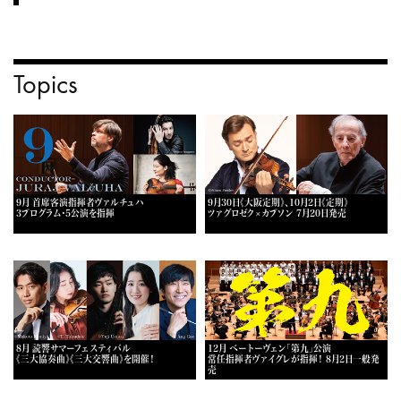
Topics
9月 首席客演指揮者ヴァルチュハ
9月30日《大阪定期》、10月2日《定期》
3プログラム・5公演を指揮
ツァグロゼク×カプソン 7月20日発売
8月 読響サマーフェスティバル
12月 ベートーヴェン「第九」公演
《三大協奏曲》《三大交響曲》を開催！
常任指揮者ヴァイグレが指揮！ 8月2日一般発
売