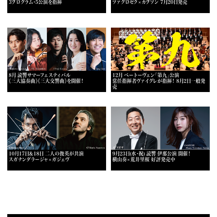
3プログラム・5公演を指揮
ツァグロゼク×カプソン 7月20日発売
8月 読響サマーフェスティバル
12月 ベートーヴェン「第九」公演
《三大協奏曲》《三大交響曲》を開催！
常任指揮者ヴァイグレが指揮！ 8月2日一般発
売
10月17日＆18日 二人の俊英が共演
9月23日(水・祝) 読響 伊那公演 開催！
スガナンダラージャ×ガジェヴ
横山奏×荒井里桜 好評発売中