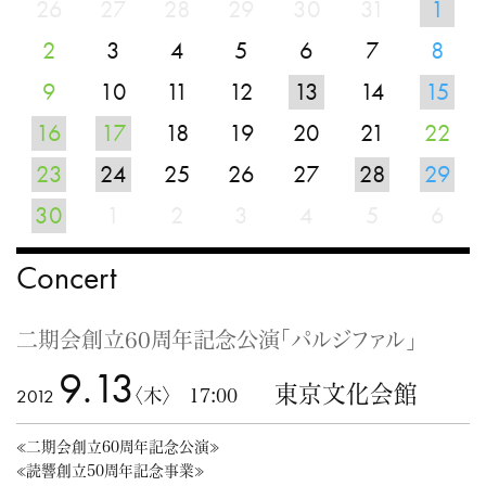
26
27
28
29
30
31
1
2
3
4
5
6
7
8
9
10
11
12
13
14
15
16
17
18
19
20
21
22
23
24
25
26
27
28
29
30
1
2
3
4
5
6
Concert
二期会創立60周年記念公演「パルジファル」
9.13
東京文化会館
2012
〈木〉 17:00
≪二期会創立60周年記念公演≫
≪読響創立50周年記念事業≫