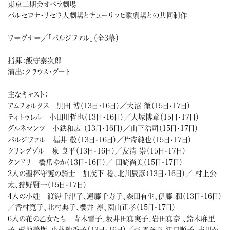
東京二期会オペラ劇場
バルセロナ・リセウ大劇場とチューリッヒ歌劇場との共同制作
ワーグナー／「パルジファル」（全3幕）
指揮：飯守泰次郎
演出：クラウス・グート
主なキャスト：
アムフォルタス 黒田 博（13日・16日）／大沼 徹（15日
17日）
・
ティトゥレル 小田川哲也（13日・16日）／大塚博章（15日
17日）
・
グルネマンツ 小鉄和広 （13日
16日）／山下浩司（15日
17日）
・
・
パルジファル 福井 敬（13日
16日）／片寄純也（15日
17日）
・
・
クリングゾル 泉 良平（13日
16日）／友清 崇（15日
17日）
・
・
クンドリ 橋爪ゆか（13日
16日）／ 田崎尚美（15日
17日）
・
・
2人の聖杯守護の騎士 加茂下 稔、北川辰彦（13日
16日）／ 村上公
・
太、狩野賢一（15日
17日）
・
4人の小姓 渡海千津子、遠藤千寿子、森田有生、伊藤 潤（13日
16日）
・
／香村寛子、北村典子、櫻井 淳、園山正孝（15日
17日）
・
6人の花の乙女たち 青木雪子、坂井田真実子、岩田真奈 、鈴木麻里
子、磯地美樹、小林紗季子（13日
16日）／
江口順子、吉川か