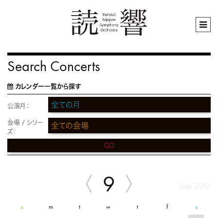
Search Concerts
カレンダー一覧から探す
公演月：
会場 / シリー
ズ：
GO
9
Sep 2012
s
m
t
w
t
f
s