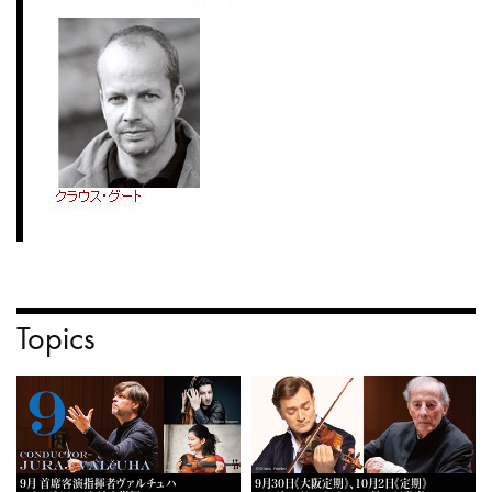
Topics
9月 首席客演指揮者ヴァルチュハ
9月30日《大阪定期》、10月2日《定期》