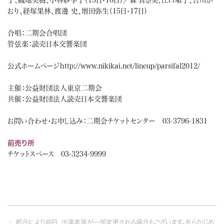
・
森 真奈美、
おり、経塚果林、渡邊 史、増田弥生（15日
17日）
・
合唱：二期会合唱団
管弦楽：読売日本交響楽団
公式ホームページ
http://www.nikikai.net/lineup/parsifal2012/
主催：公益財団法人東京二期会
共催：公益財団法人読売日本交響楽団
お問い合わせ・お申し込み：
二期会チケットセンター
03-3796-1831
前売り所
チケットスペース 03-3234-9999
都合により曲目、出演者等が一部変更される場合もございます。あらかじめ