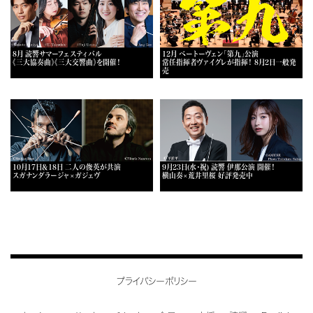
8月 読響サマーフェスティバル
12月 ベートーヴェン「第九」公演
《三大協奏曲》《三大交響曲》を開催！
常任指揮者ヴァイグレが指揮！ 8月2日一般発
売
10月17日＆18日 二人の俊英が共演
9月23日(水・祝) 読響 伊那公演 開催！
スガナンダラージャ×ガジェヴ
横山奏×荒井里桜 好評発売中
プライバシーポリシー