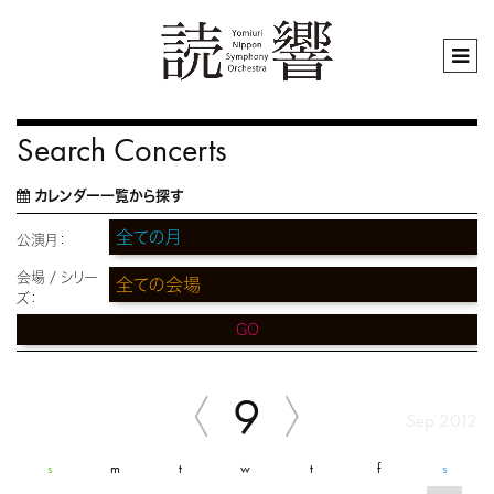
Search Concerts
カレンダー一覧から探す
公演月：
会場 / シリー
ズ：
GO
9
Sep 2012
s
m
t
w
t
f
s