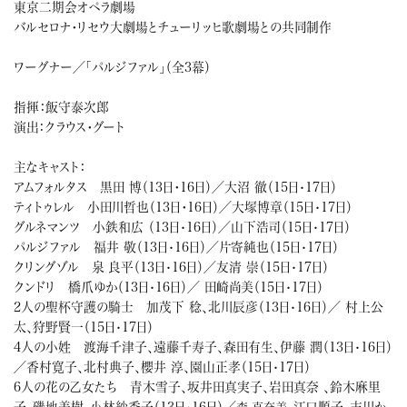
東京二期会オペラ劇場
バルセロナ・リセウ大劇場とチューリッヒ歌劇場との共同制作
ワーグナー／「パルジファル」（全3幕）
指揮：飯守泰次郎
演出：クラウス・グート
主なキャスト：
アムフォルタス 黒田 博（13日・16日）／大沼 徹（15日
17日）
・
ティトゥレル 小田川哲也（13日・16日）／大塚博章（15日
17日）
・
グルネマンツ 小鉄和広 （13日
16日）／山下浩司（15日
17日）
・
・
パルジファル 福井 敬（13日
16日）／片寄純也（15日
17日）
・
・
クリングゾル 泉 良平（13日
16日）／友清 崇（15日
17日）
・
・
クンドリ 橋爪ゆか（13日
16日）／ 田崎尚美（15日
17日）
・
・
2人の聖杯守護の騎士 加茂下 稔、北川辰彦（13日
16日）／ 村上公
・
太、狩野賢一（15日
17日）
・
4人の小姓 渡海千津子、遠藤千寿子、森田有生、伊藤 潤（13日
16日）
・
／香村寛子、北村典子、櫻井 淳、園山正孝（15日
17日）
・
6人の花の乙女たち 青木雪子、坂井田真実子、岩田真奈 、鈴木麻里
子、磯地美樹、小林紗季子（13日
16日）／
江口順子、吉川か