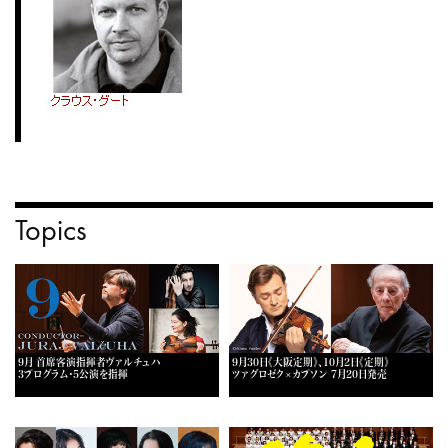
Topics
9月 首席客演指揮者ヴァルチュハ
9月30日《大阪定期》、10月2日《定期》
3プログラム・5公演を指揮
ツァグロゼク×カプソン 7月20日発売