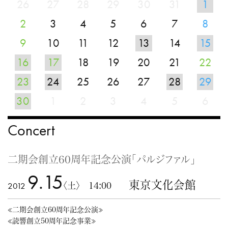
26
27
28
29
30
31
1
2
3
4
5
6
7
8
9
10
11
12
13
14
15
16
17
18
19
20
21
22
23
24
25
26
27
28
29
30
1
2
3
4
5
6
Concert
二期会創立60周年記念公演「パルジファル」
9.15
東京文化会館
2012
〈土〉 14:00
≪二期会創立60周年記念公演≫
≪読響創立50周年記念事業≫