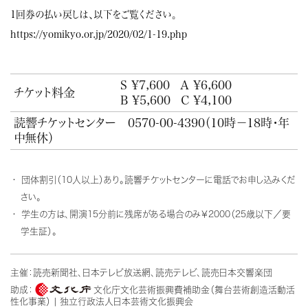
1回券の払い戻しは、以下をご覧ください。
https://yomikyo.or.jp/2020/02/1-19.php
S ¥7,600
A ¥6,600
チケット料金
B ¥5,600
C ¥4,100
読響チケットセンター
0570-00-4390
（10時－18時・年
中無休）
団体割引（10人以上）あり。読響チケットセンターに電話でお申し込みくだ
さい。
学生の方は、開演15分前に残席がある場合のみ￥2000（25歳以下／要
学生証）。
主催：読売新聞社、日本テレビ放送網、読売テレビ、読売日本交響楽団
助成：
文化庁文化芸術振興費補助金（舞台芸術創造活動活
性化事業） | 独立行政法人日本芸術文化振興会