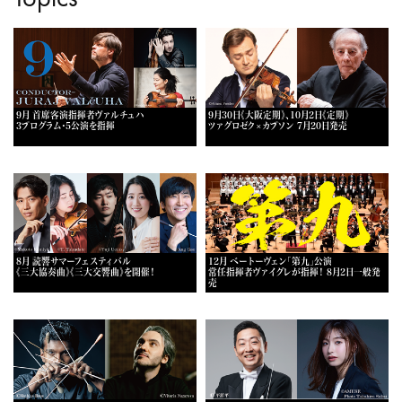
9月 首席客演指揮者ヴァルチュハ
9月30日《大阪定期》、10月2日《定期》
3プログラム・5公演を指揮
ツァグロゼク×カプソン 7月20日発売
8月 読響サマーフェスティバル
12月 ベートーヴェン「第九」公演
《三大協奏曲》《三大交響曲》を開催！
常任指揮者ヴァイグレが指揮！ 8月2日一般発
売