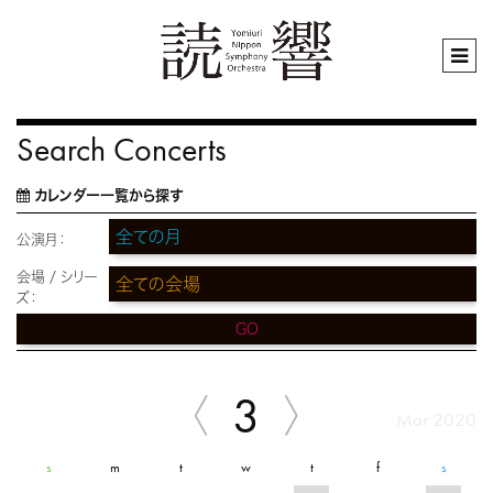
Search Concerts
カレンダー一覧から探す
公演月：
会場 / シリー
ズ：
GO
3
Mar 2020
s
m
t
w
t
f
s