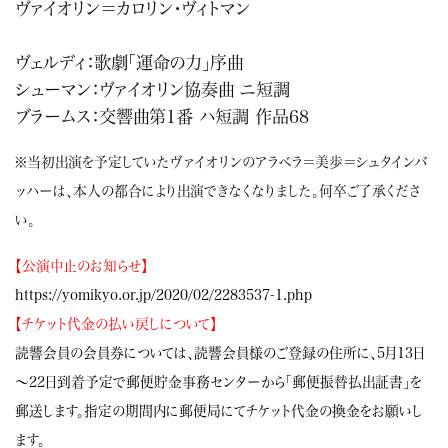
ヴァイオリン＝カロリン・ヴィトマン
ヴェルディ：歌劇「運命の力」序曲
シューマン：ヴァイオリン協奏曲 ニ短調
ブラームス：交響曲第1番 ハ短調 作品68
※当初出演を予定していたヴァイオリンのアラベラ＝美歩＝シュタインバ
ッハーは、本人の都合により出演できなくなりました。何卒ご了承くださ
い。
【公演中止のお知らせ】
https://yomikyo.or.jp/2020/02/2283537-1.php
【チケット代金の払い戻しについて】
読響会員の会員券については、読響会員様のご登録の住所に、5月13日
～22日到着予定で郵便貯金事務センターから「郵便振替払出証書」を
郵送します。指定の期間内に郵便局にてチケット代金の換金をお願いし
ます。