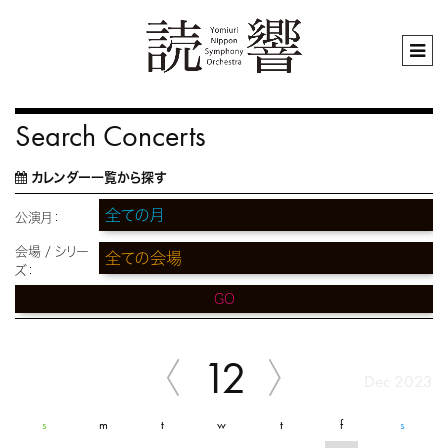
Search Concerts
カレンダー一覧から探す
公演月：
会場 / シリー
ズ：
GO
12
Dec 2023
s
m
t
w
t
f
s