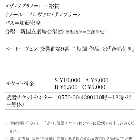
メゾ・ソプラノ＝山下裕賀
テノール＝アルヴァロ・ザンブラーノ
バス＝加藤宏隆
合唱＝新国立劇場合唱団
（合唱指揮＝三澤洋史）
ベートーヴェン：交響曲第9番 ニ短調 作品125「合唱付き」
S ¥10,000
A ¥8,000
チケット料金
B ¥6,500
C ¥5,000
読響チケットセンター
0570-00-4390
（10時－18時・年
中無休）
団体割引（10人以上）あり。読響チケットセンターに電話でお申し込みくだ
さい。
学生の方は、開演15分前に残席がある場合のみ￥2000（25歳以下／要