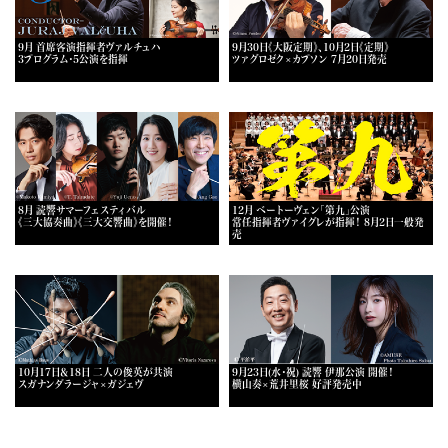
9月 首席客演指揮者ヴァルチュハ
9月30日《大阪定期》、10月2日《定期》
3プログラム・5公演を指揮
ツァグロゼク×カプソン 7月20日発売
8月 読響サマーフェスティバル
12月 ベートーヴェン「第九」公演
《三大協奏曲》《三大交響曲》を開催！
常任指揮者ヴァイグレが指揮！ 8月2日一般発
売
10月17日＆18日 二人の俊英が共演
9月23日(水・祝) 読響 伊那公演 開催！
スガナンダラージャ×ガジェヴ
横山奏×荒井里桜 好評発売中