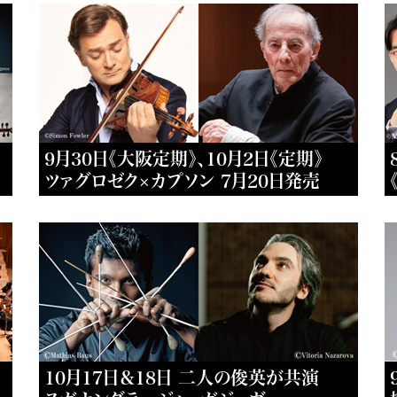
9月30日《大阪定期》、10月2日《定期》
ツァグロゼク×カプソン 7月20日発売
10月17日＆18日 二人の俊英が共演