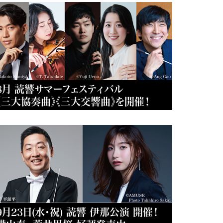
8月 読響サマーフェスティバル
《三大協奏曲》《三大交響曲》を開催！
9月23日(水・祝) 読響 伊那公演 開催！