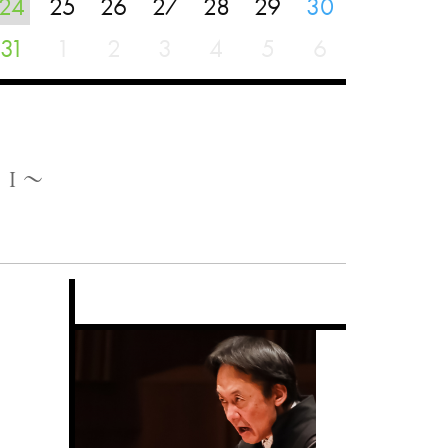
24
25
26
27
28
29
30
31
1
2
3
4
5
6
I ～