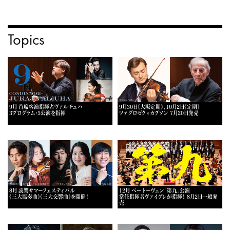
Topics
9月 首席客演指揮者ヴァルチュハ
9月30日《大阪定期》、10月2日《定期》
3プログラム・5公演を指揮
ツァグロゼク×カプソン 7月20日発売
8月 読響サマーフェスティバル
12月 ベートーヴェン「第九」公演
《三大協奏曲》《三大交響曲》を開催！
常任指揮者ヴァイグレが指揮！ 8月2日一般発
売