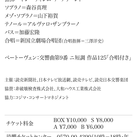
ソプラノ＝森谷真理
メゾ・ソプラノ＝山下裕賀
テノール＝アルヴァロ・ザンブラーノ
バス＝加藤宏隆
合唱＝新国立劇場合唱団
（合唱指揮＝三澤洋史）
ベートーヴェン：交響曲第9番 ニ短調 作品125「合唱付き」
主催：読売新聞社、日本テレビ放送網、読売テレビ、読売日本交響楽団
協賛：非破壊検査株式会社、
大和ハウス工業株式会社
協力：コジマ・コンサートマネジメント
BOX ¥10,000
S ¥8,000
チケット料金
A ¥7,000
B ¥6,000
読響チケットセンター
0570-00-4390
（10時－18時・年