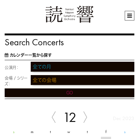
Search Concerts
カレンダー一覧から探す
公演月：
会場 / シリー
ズ：
GO
12
Dec 2023
s
m
t
w
t
f
s