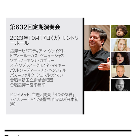
第632回定期演奏会
2023年10月17日〈火〉
サントリ
ーホール
指揮＝セバスティアン・ヴァイグレ
ピアノ＝ルーカス・ゲニューシャス
ソプラノ＝アンナ・ガブラー
メゾ・ソプラノ＝クリスタ・マイヤー
バリトン＝ディートリヒ・ヘンシェル
バス＝ファルク・シュトルックマン
合唱＝新国立劇場合唱団
合唱指揮＝冨平恭平
ヒンデミット：主題と変奏 「４つの気質」
アイスラー：ドイツ交響曲 作品50（日本初
演）