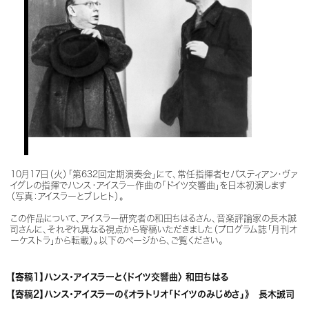
10月17日（火）「
第632回定期演奏会」にて、常任指揮者セバスティアン・ヴァ
イグレの指揮でハンス・アイスラー作曲の「ドイツ交響曲」を日本初演します
（写真：アイスラーとブレヒト）。
この作品について、アイスラー研究者の和田ちはるさん、音楽評論家の長木誠
司さんに、それぞれ異なる視点から寄稿いただきました（プログラム誌「月刊オ
ーケストラ」から転載）。以下のページから、ご覧ください。
【寄稿1】ハンス・アイスラーと〈ドイツ交響曲〉 和田ちはる
【寄稿2】ハンス・アイスラーの《オラトリオ「ドイツのみじめさ」》 長木誠司