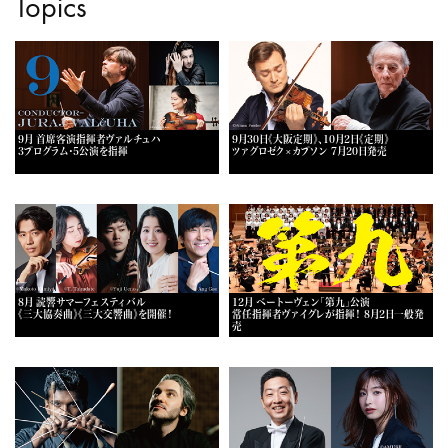
Topics
9月 首席客演指揮者ヴァルチュハ
9月30日《大阪定期》、10月2日《定期》
3プログラム・5公演を指揮
ツァグロゼク×カプソン 7月20日発売
8月 読響サマーフェスティバル
12月 ベートーヴェン「第九」公演
《三大協奏曲》《三大交響曲》を開催！
常任指揮者ヴァイグレが指揮！ 8月2日一般発
売