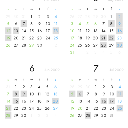
s
m
t
w
t
f
s
s
m
t
w
t
f
s
29
30
31
1
2
3
4
26
27
28
29
30
1
2
5
6
7
8
9
10
11
3
4
5
6
7
8
9
12
13
14
15
16
17
18
10
11
12
13
14
15
16
19
20
21
22
23
24
25
17
18
19
20
21
22
23
26
27
28
29
30
1
2
24
25
26
27
28
29
30
31
1
2
3
4
5
6
6
7
Jun 2009
Jul 2009
s
m
t
w
t
f
s
s
m
t
w
t
f
s
31
1
2
3
4
5
6
28
29
30
1
2
3
4
7
8
9
10
11
12
13
5
6
7
8
9
10
11
14
15
16
17
18
19
20
12
13
14
15
16
17
18
21
22
23
24
25
26
27
19
20
21
22
23
24
25
28
29
30
1
2
3
4
26
27
28
29
30
31
1