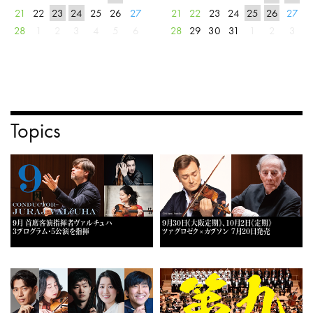
21
22
23
24
25
26
27
21
22
23
24
25
26
27
28
1
2
3
4
5
6
28
29
30
31
1
2
3
Topics
9月 首席客演指揮者ヴァルチュハ
9月30日《大阪定期》、10月2日《定期》
3プログラム・5公演を指揮
ツァグロゼク×カプソン 7月20日発売