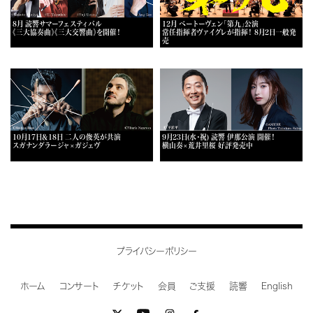
8月 読響サマーフェスティバル
12月 ベートーヴェン「第九」公演
《三大協奏曲》《三大交響曲》を開催！
常任指揮者ヴァイグレが指揮！ 8月2日一般発
売
10月17日＆18日 二人の俊英が共演
9月23日(水・祝) 読響 伊那公演 開催！
スガナンダラージャ×ガジェヴ
横山奏×荒井里桜 好評発売中
プライバシーポリシー
ホーム
コンサート
チケット
会員
ご支援
読響
English