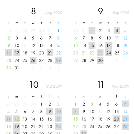
8
9
Aug 2009
Sep 2009
s
m
t
w
t
f
s
s
m
t
w
t
f
s
26
27
28
29
30
31
1
30
31
1
2
3
4
5
2
3
4
5
6
7
8
6
7
8
9
10
11
12
9
10
11
12
13
14
15
13
14
15
16
17
18
19
16
17
18
19
20
21
22
20
21
22
23
24
25
26
23
24
25
26
27
28
29
27
28
29
30
1
2
3
30
31
1
2
3
4
5
10
11
Oct 2009
Nov 2009
s
m
t
w
t
f
s
s
m
t
w
t
f
s
27
28
29
30
1
2
3
1
2
3
4
5
6
7
4
5
6
7
8
9
10
8
9
10
11
12
13
14
11
12
13
14
15
16
17
15
16
17
18
19
20
21
18
19
20
21
22
23
24
22
23
24
25
26
27
28
25
26
27
28
29
30
31
29
30
1
2
3
4
5