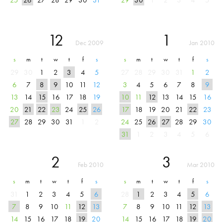
12
1
Dec 2009
Jan 2010
s
m
t
w
t
f
s
s
m
t
w
t
f
s
29
30
1
2
3
4
5
27
28
29
30
31
1
2
6
7
8
9
10
11
12
3
4
5
6
7
8
9
13
14
15
16
17
18
19
10
11
12
13
14
15
16
20
21
22
23
24
25
26
17
18
19
20
21
22
23
27
28
29
30
31
1
2
24
25
26
27
28
29
30
31
1
2
3
4
5
6
2
3
Feb 2010
Mar 2010
s
m
t
w
t
f
s
s
m
t
w
t
f
s
31
1
2
3
4
5
6
28
1
2
3
4
5
6
7
8
9
10
11
12
13
7
8
9
10
11
12
13
14
15
16
17
18
19
20
14
15
16
17
18
19
20