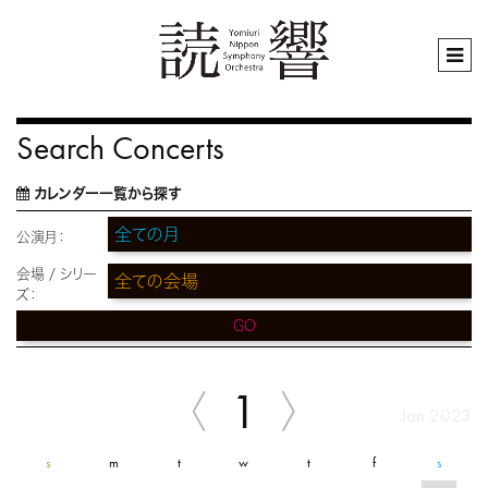
Search Concerts
カレンダー一覧から探す
公演月：
会場 / シリー
ズ：
GO
1
Jan 2023
s
m
t
w
t
f
s