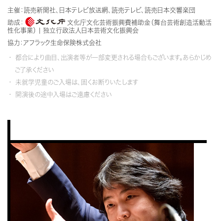
主催：読売新聞社、日本テレビ放送網、読売テレビ、読売日本交響楽団
助成：
文化庁文化芸術振興費補助金（舞台芸術創造活動活
性化事業） | 独立行政法人日本芸術文化振興会
協力：アフラック生命保険株式会社
都合により曲目、出演者等が一部変更される場合もございます。あらかじめ
ご了承ください
未就学児童のご入場は、固くお断りいたします
開演後の途中入場はご遠慮ください