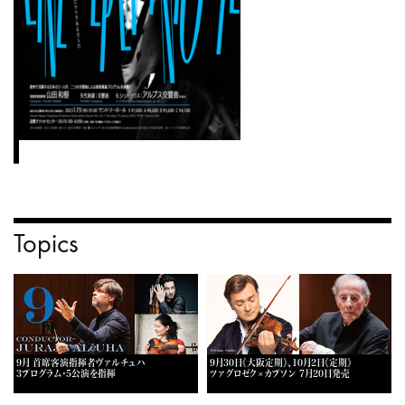
Topics
9月 首席客演指揮者ヴァルチュハ
9月30日《大阪定期》、10月2日《定期》
3プログラム・5公演を指揮
ツァグロゼク×カプソン 7月20日発売