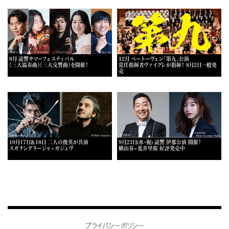
8月 読響サマーフェスティバル
12月 ベートーヴェン「第九」公演
《三大協奏曲》《三大交響曲》を開催！
常任指揮者ヴァイグレが指揮！ 8月2日一般発
売
10月17日＆18日 二人の俊英が共演
9月23日(水・祝) 読響 伊那公演 開催！
スガナンダラージャ×ガジェヴ
横山奏×荒井里桜 好評発売中
プライバシーポリシー